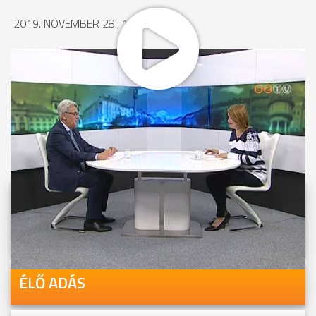
2019. NOVEMBER 28., 10:46
MEGOSZTÁS
Videóink megtekinthetőek
Youtube-csatornánkon is!
ÉLŐ ADÁS