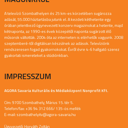
A televízó Szombathelyen és 25 km-es körzetében sugározza
adását, 55.000 háztartásba jutunk el. A kezdeti kéthetente egy
órában jelentkező úgynevezett konzerv magazinokat a hetente, majd
kétnaponta, az 1990-es évek közepétől naponta sugárzott élő
műsorok váltották. 2004 óta az interneten is elérhetők vagyunk. 2008
szeptemberé-től digitálisan készülnek az adások. Televíziónk
rendszeresen fogad gyakornokokat. Évről évre 4-6 hallgató szerez
gyakorlati ismereteket a stúdiónkban.
IMPRESSZUM
AGORA Savaria Kulturális és Médiaközpont Nonprofit Kft.
Cím: 9700 Szombathely, Márius 15. tér 5.
Telefon/fax: +36 94 312 666/ 135-ös mellék
E-mail:
szombathelyitv@agora-savaria.hu
Ügyvezető: Horváth Zoltán