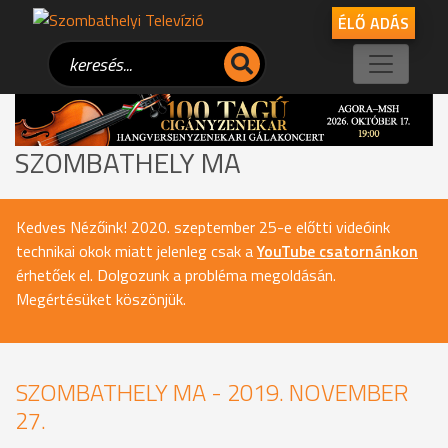
ÉLŐ ADÁS
SZOMBATHELY MA
Kedves Nézőink! 2020. szeptember 25-e előtti videóink
technikai okok miatt jelenleg csak a
YouTube csatornánkon
érhetőek el. Dolgozunk a probléma megoldásán.
Megértésüket köszönjük.
SZOMBATHELY MA - 2019. NOVEMBER
27.