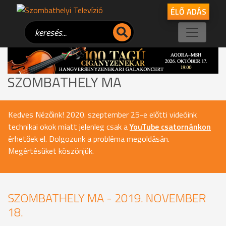
ÉLŐ ADÁS
SZOMBATHELY MA
Kedves Nézőink! 2020. szeptember 25-e előtti videóink
technikai okok miatt jelenleg csak a
YouTube csatornánkon
érhetőek el. Dolgozunk a probléma megoldásán.
Megértésüket köszönjük.
SZOMBATHELY MA - 2019. NOVEMBER
18.