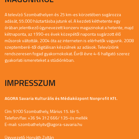
A televízó Szombathelyen és 25 km-es körzetében sugározza
adását, 55.000 háztartásba jutunk el. A kezdeti kéthetente egy
órában jelentkező úgynevezett konzerv magazinokat a hetente, majd
kétnaponta, az 1990-es évek közepétől naponta sugárzott élő
műsorok váltották. 2004 óta az interneten is elérhetők vagyunk. 2008
szeptemberé-től digitálisan készülnek az adások. Televíziónk
rendszeresen fogad gyakornokokat. Évről évre 4-6 hallgató szerez
gyakorlati ismereteket a stúdiónkban.
IMPRESSZUM
AGORA Savaria Kulturális és Médiaközpont Nonprofit Kft.
Cím: 9700 Szombathely, Márius 15. tér 5.
Telefon/fax: +36 94 312 666/ 135-ös mellék
E-mail:
szombathelyitv@agora-savaria.hu
Ügyvezető: Horváth Zoltán