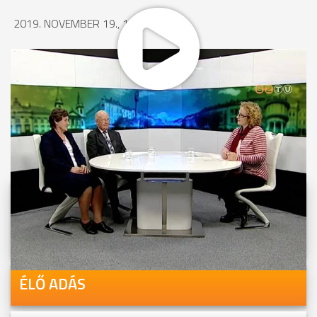
2019. NOVEMBER 19., 10:46
MEGOSZTÁS
Videóink megtekinthetőek
Youtube-csatornánkon is!
ÉLŐ ADÁS