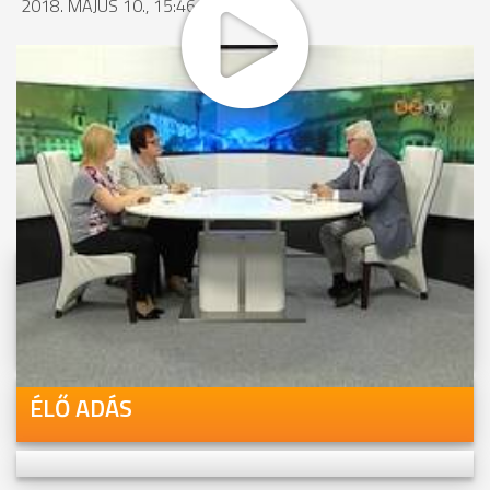
2018. MÁJUS 10., 15:46
MEGOSZTÁS
Videóink megtekinthetőek
Youtube-csatornánkon is!
ÉLŐ ADÁS