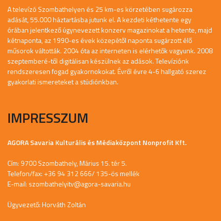
A televízó Szombathelyen és 25 km-es körzetében sugározza
adását, 55.000 háztartásba jutunk el. A kezdeti kéthetente egy
órában jelentkező úgynevezett konzerv magazinokat a hetente, majd
kétnaponta, az 1990-es évek közepétől naponta sugárzott élő
műsorok váltották. 2004 óta az interneten is elérhetők vagyunk. 2008
szeptemberé-től digitálisan készülnek az adások. Televíziónk
rendszeresen fogad gyakornokokat. Évről évre 4-6 hallgató szerez
gyakorlati ismereteket a stúdiónkban.
IMPRESSZUM
AGORA Savaria Kulturális és Médiaközpont Nonprofit Kft.
Cím: 9700 Szombathely, Márius 15. tér 5.
Telefon/fax: +36 94 312 666/ 135-ös mellék
E-mail:
szombathelyitv@agora-savaria.hu
Ügyvezető: Horváth Zoltán