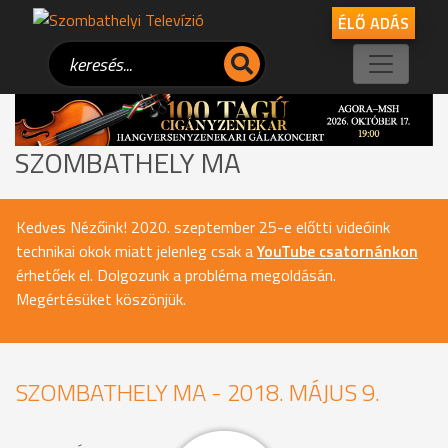
ÉLŐ ADÁS
SZOMBATHELY MA
Kedves Nézőink! 2020. szeptember 25-e előtti videóink
technikai okok miatt jelenleg csak a
YouTube csatornánkon
érhetőek el. Dolgozunk a probléma megoldásán.
Megértésüket köszönjük.
SZOMBATHELY MA - 2018. MÁJUS 9.