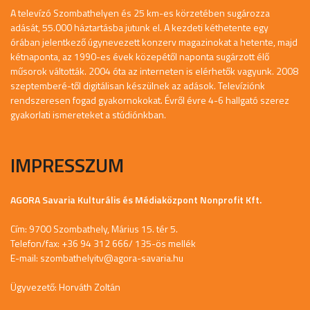
A televízó Szombathelyen és 25 km-es körzetében sugározza
adását, 55.000 háztartásba jutunk el. A kezdeti kéthetente egy
órában jelentkező úgynevezett konzerv magazinokat a hetente, majd
kétnaponta, az 1990-es évek közepétől naponta sugárzott élő
műsorok váltották. 2004 óta az interneten is elérhetők vagyunk. 2008
szeptemberé-től digitálisan készülnek az adások. Televíziónk
rendszeresen fogad gyakornokokat. Évről évre 4-6 hallgató szerez
gyakorlati ismereteket a stúdiónkban.
IMPRESSZUM
AGORA Savaria Kulturális és Médiaközpont Nonprofit Kft.
Cím: 9700 Szombathely, Márius 15. tér 5.
Telefon/fax: +36 94 312 666/ 135-ös mellék
E-mail:
szombathelyitv@agora-savaria.hu
Ügyvezető: Horváth Zoltán