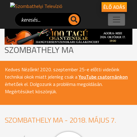
ÉLŐ ADÁS
SZOMBATHELY MA
Kedves Nézőink! 2020. szeptember 25-e előtti videóink
technikai okok miatt jelenleg csak a
YouTube csatornánkon
érhetőek el. Dolgozunk a probléma megoldásán.
Megértésüket köszönjük.
SZOMBATHELY MA - 2018. MÁJUS 7.