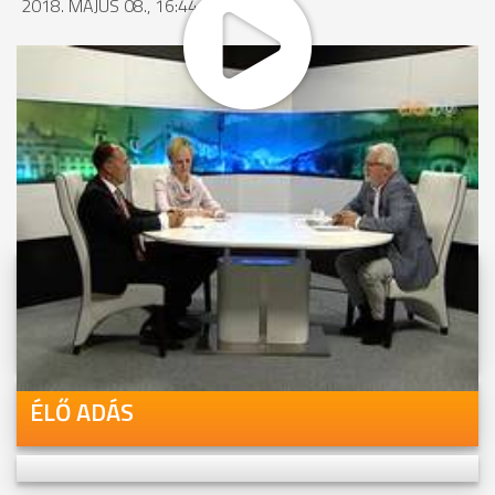
2018. MÁJUS 08., 16:44
MEGOSZTÁS
Videóink megtekinthetőek
Youtube-csatornánkon is!
ÉLŐ ADÁS