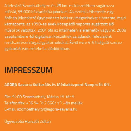
A televízó Szombathelyen és 25 km-es körzetében sugározza
adását, 55.000 háztartásba jutunk el. A kezdeti kéthetente egy
órában jelentkező úgynevezett konzerv magazinokat a hetente, majd
kétnaponta, az 1990-es évek közepétől naponta sugárzott élő
műsorok váltották. 2004 óta az interneten is elérhetők vagyunk. 2008
szeptemberé-től digitálisan készülnek az adások. Televíziónk
rendszeresen fogad gyakornokokat. Évről évre 4-6 hallgató szerez
gyakorlati ismereteket a stúdiónkban.
IMPRESSZUM
AGORA Savaria Kulturális és Médiaközpont Nonprofit Kft.
Cím: 9700 Szombathely, Márius 15. tér 5.
Telefon/fax: +36 94 312 666/ 135-ös mellék
E-mail:
szombathelyitv@agora-savaria.hu
Ügyvezető: Horváth Zoltán