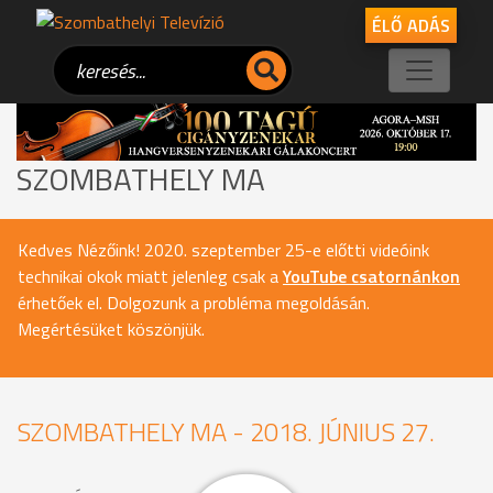
ÉLŐ ADÁS
SZOMBATHELY MA
Kedves Nézőink! 2020. szeptember 25-e előtti videóink
technikai okok miatt jelenleg csak a
YouTube csatornánkon
érhetőek el. Dolgozunk a probléma megoldásán.
Megértésüket köszönjük.
SZOMBATHELY MA - 2018. JÚNIUS 27.