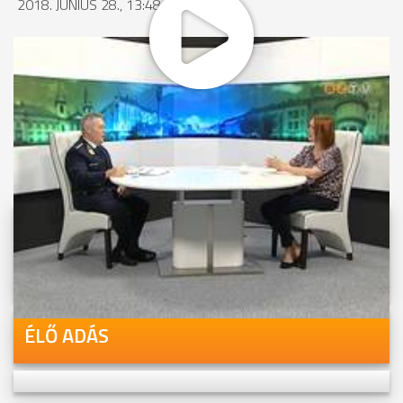
2018. JÚNIUS 28., 13:48
MEGOSZTÁS
Videóink megtekinthetőek
Youtube-csatornánkon is!
ÉLŐ ADÁS