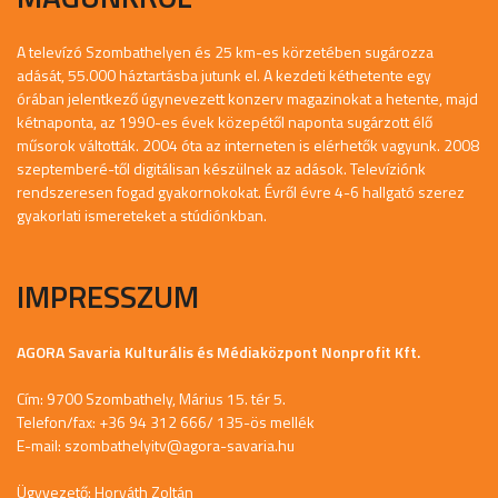
A televízó Szombathelyen és 25 km-es körzetében sugározza
adását, 55.000 háztartásba jutunk el. A kezdeti kéthetente egy
órában jelentkező úgynevezett konzerv magazinokat a hetente, majd
kétnaponta, az 1990-es évek közepétől naponta sugárzott élő
műsorok váltották. 2004 óta az interneten is elérhetők vagyunk. 2008
szeptemberé-től digitálisan készülnek az adások. Televíziónk
rendszeresen fogad gyakornokokat. Évről évre 4-6 hallgató szerez
gyakorlati ismereteket a stúdiónkban.
IMPRESSZUM
AGORA Savaria Kulturális és Médiaközpont Nonprofit Kft.
Cím: 9700 Szombathely, Márius 15. tér 5.
Telefon/fax: +36 94 312 666/ 135-ös mellék
E-mail:
szombathelyitv@agora-savaria.hu
Ügyvezető: Horváth Zoltán