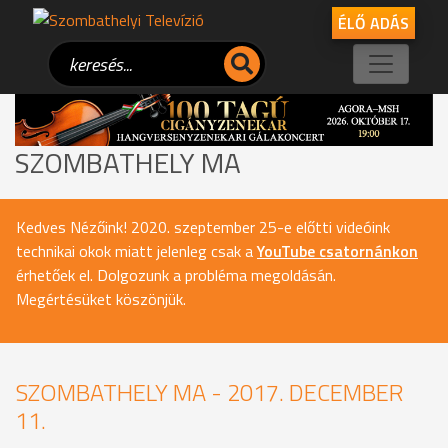
ÉLŐ ADÁS
SZOMBATHELY MA
Kedves Nézőink! 2020. szeptember 25-e előtti videóink
technikai okok miatt jelenleg csak a
YouTube csatornánkon
érhetőek el. Dolgozunk a probléma megoldásán.
Megértésüket köszönjük.
SZOMBATHELY MA - 2017. DECEMBER
11.