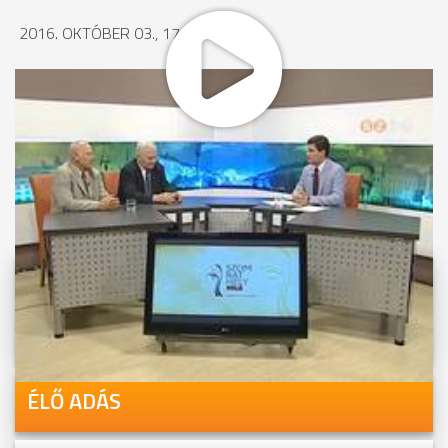
2016. OKTÓBER 03., 17:12
MEGOSZTÁS
Videóink megtekinthetőek
Youtube-csatornánkon is!
ÉLŐ ADÁS