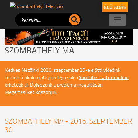
ÉLŐ ADÁS
SZOMBATHELY MA
Kedves Nézőink! 2020. szeptember 25-e előtti videóink
technikai okok miatt jelenleg csak a
YouTube csatornánkon
érhetőek el. Dolgozunk a probléma megoldásán.
Megértésüket köszönjük.
SZOMBATHELY MA - 2016. SZEPTEMBER
30.