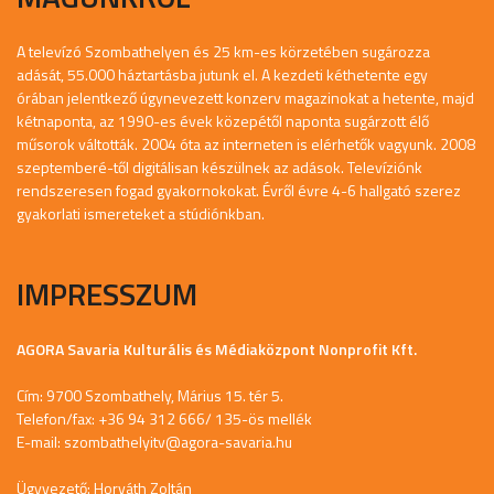
A televízó Szombathelyen és 25 km-es körzetében sugározza
adását, 55.000 háztartásba jutunk el. A kezdeti kéthetente egy
órában jelentkező úgynevezett konzerv magazinokat a hetente, majd
kétnaponta, az 1990-es évek közepétől naponta sugárzott élő
műsorok váltották. 2004 óta az interneten is elérhetők vagyunk. 2008
szeptemberé-től digitálisan készülnek az adások. Televíziónk
rendszeresen fogad gyakornokokat. Évről évre 4-6 hallgató szerez
gyakorlati ismereteket a stúdiónkban.
IMPRESSZUM
AGORA Savaria Kulturális és Médiaközpont Nonprofit Kft.
Cím: 9700 Szombathely, Márius 15. tér 5.
Telefon/fax: +36 94 312 666/ 135-ös mellék
E-mail:
szombathelyitv@agora-savaria.hu
Ügyvezető: Horváth Zoltán