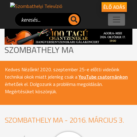
ÉLŐ ADÁS
SZOMBATHELY MA
Kedves Nézőink! 2020. szeptember 25-e előtti videóink
technikai okok miatt jelenleg csak a
YouTube csatornánkon
érhetőek el. Dolgozunk a probléma megoldásán.
Megértésüket köszönjük.
SZOMBATHELY MA - 2016. MÁRCIUS 3.