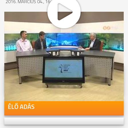
2016. MÁRCIUS 04., 16:26
MEGOSZTÁS
Videóink megtekinthetőek
Youtube-csatornánkon is!
ÉLŐ ADÁS