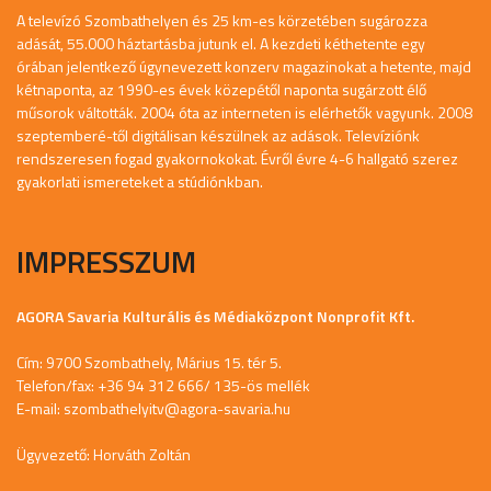
A televízó Szombathelyen és 25 km-es körzetében sugározza
adását, 55.000 háztartásba jutunk el. A kezdeti kéthetente egy
órában jelentkező úgynevezett konzerv magazinokat a hetente, majd
kétnaponta, az 1990-es évek közepétől naponta sugárzott élő
műsorok váltották. 2004 óta az interneten is elérhetők vagyunk. 2008
szeptemberé-től digitálisan készülnek az adások. Televíziónk
rendszeresen fogad gyakornokokat. Évről évre 4-6 hallgató szerez
gyakorlati ismereteket a stúdiónkban.
IMPRESSZUM
AGORA Savaria Kulturális és Médiaközpont Nonprofit Kft.
Cím: 9700 Szombathely, Márius 15. tér 5.
Telefon/fax: +36 94 312 666/ 135-ös mellék
E-mail:
szombathelyitv@agora-savaria.hu
Ügyvezető: Horváth Zoltán