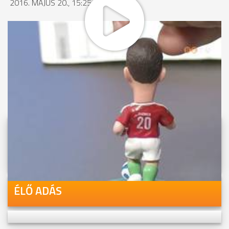
2016. MÁJUS 20., 15:25
MEGOSZTÁS
Videóink megtekinthetőek
Youtube-csatornánkon is!
ÉLŐ ADÁS