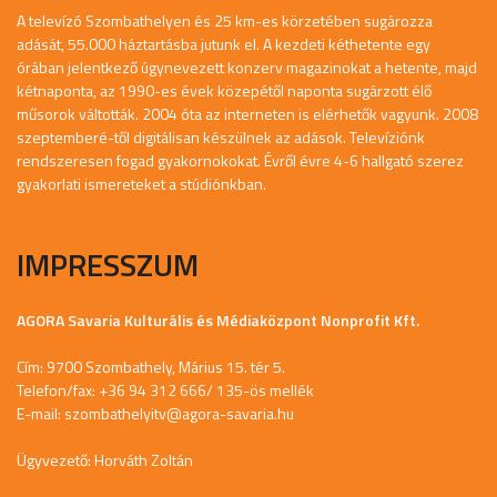
A televízó Szombathelyen és 25 km-es körzetében sugározza
adását, 55.000 háztartásba jutunk el. A kezdeti kéthetente egy
órában jelentkező úgynevezett konzerv magazinokat a hetente, majd
kétnaponta, az 1990-es évek közepétől naponta sugárzott élő
műsorok váltották. 2004 óta az interneten is elérhetők vagyunk. 2008
szeptemberé-től digitálisan készülnek az adások. Televíziónk
rendszeresen fogad gyakornokokat. Évről évre 4-6 hallgató szerez
gyakorlati ismereteket a stúdiónkban.
IMPRESSZUM
AGORA Savaria Kulturális és Médiaközpont Nonprofit Kft.
Cím: 9700 Szombathely, Márius 15. tér 5.
Telefon/fax: +36 94 312 666/ 135-ös mellék
E-mail:
szombathelyitv@agora-savaria.hu
Ügyvezető: Horváth Zoltán