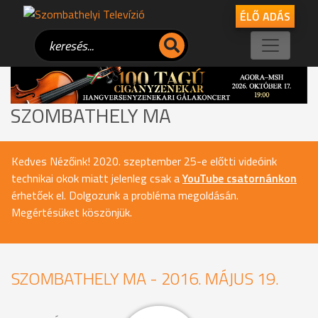
ÉLŐ ADÁS
SZOMBATHELY MA
Kedves Nézőink! 2020. szeptember 25-e előtti videóink
technikai okok miatt jelenleg csak a
YouTube csatornánkon
érhetőek el. Dolgozunk a probléma megoldásán.
Megértésüket köszönjük.
SZOMBATHELY MA - 2016. MÁJUS 19.