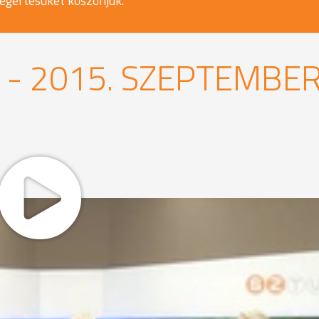
egértésüket köszönjük.
- 2015. SZEPTEMBE