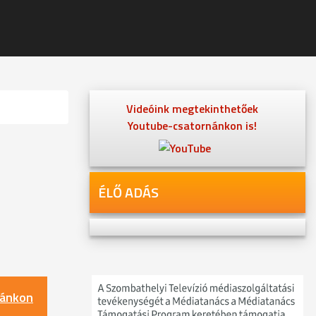
Videóink megtekinthetőek
Youtube-csatornánkon is!
ÉLŐ ADÁS
nánkon