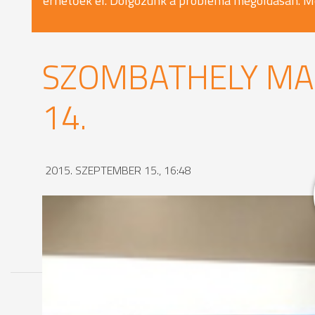
érhetőek el. Dolgozunk a probléma megoldásán. M
SZOMBATHELY MA 
14.
2015. SZEPTEMBER 15., 16:48
MEGOSZTÁS