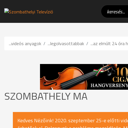
...videós anyagok
...legolvasottabbak
...az elmúlt 24 óra h
SZOMBATHELY MA
Kedves Nézőink! 2020. szeptember 25-e előtti vide