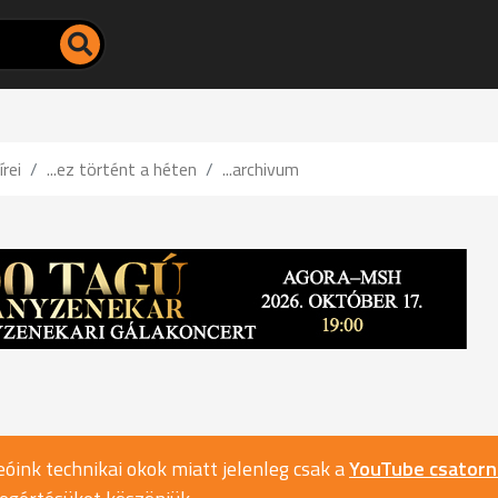
írei
...ez történt a héten
...archivum
óink technikai okok miatt jelenleg csak a
YouTube csator