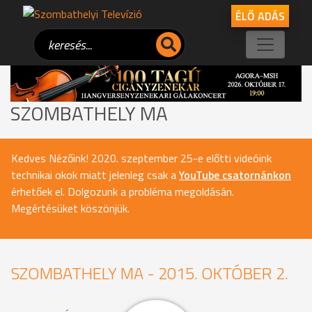
ÉLŐ ADÁS
SZOMBATHELY MA
Kedves Nézőink! 2020. szeptember 25-e előtti videóink
technikai okok miatt jelenleg csak a
YouTube csatornánkon
érhetőek el. Dolgozunk a probléma megoldásán.
Megértésüket köszönjük.
SZOMBATHELY MA - 2015. OKTÓBER 2.