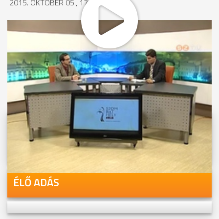
2015. OKTÓBER 05., 17:49
MEGOSZTÁS
Videóink megtekinthetőek
Youtube-csatornánkon is!
ÉLŐ ADÁS