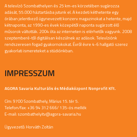
A televízó Szombathelyen és 25 km-es körzetében sugározza
adását, 55.000 háztartásba jutunk el. A kezdeti kéthetente egy
órában jelentkező úgynevezett konzerv magazinokat a hetente, majd
kétnaponta, az 1990-es évek közepétől naponta sugárzott élő
műsorok váltották. 2004 óta az interneten is elérhetők vagyunk. 2008
szeptemberé-től digitálisan készülnek az adások. Televíziónk
rendszeresen fogad gyakornokokat. Évről évre 4-6 hallgató szerez
gyakorlati ismereteket a stúdiónkban.
IMPRESSZUM
AGORA Savaria Kulturális és Médiaközpont Nonprofit Kft.
Cím: 9700 Szombathely, Márius 15. tér 5.
Telefon/fax: +36 94 312 666/ 135-ös mellék
E-mail:
szombathelyitv@agora-savaria.hu
Ügyvezető: Horváth Zoltán