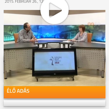
2015. FEBRUÁR 26., 12:53
MEGOSZTÁS
Videóink megtekinthetőek
Youtube-csatornánkon is!
ÉLŐ ADÁS