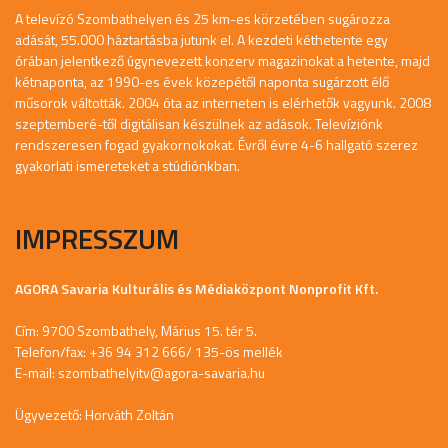
A televízó Szombathelyen és 25 km-es körzetében sugározza
adását, 55.000 háztartásba jutunk el. A kezdeti kéthetente egy
órában jelentkező úgynevezett konzerv magazinokat a hetente, majd
kétnaponta, az 1990-es évek közepétől naponta sugárzott élő
műsorok váltották. 2004 óta az interneten is elérhetők vagyunk. 2008
szeptemberé-től digitálisan készülnek az adások. Televíziónk
rendszeresen fogad gyakornokokat. Évről évre 4-6 hallgató szerez
gyakorlati ismereteket a stúdiónkban.
IMPRESSZUM
AGORA Savaria Kulturális és Médiaközpont Nonprofit Kft.
Cím: 9700 Szombathely, Márius 15. tér 5.
Telefon/fax: +36 94 312 666/ 135-ös mellék
E-mail:
szombathelyitv@agora-savaria.hu
Ügyvezető: Horváth Zoltán