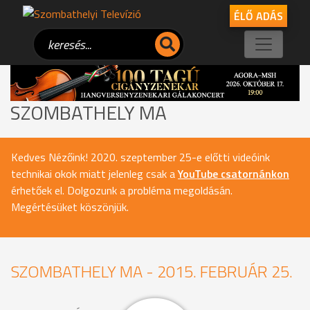
ÉLŐ ADÁS
SZOMBATHELY MA
Kedves Nézőink! 2020. szeptember 25-e előtti videóink
technikai okok miatt jelenleg csak a
YouTube csatornánkon
érhetőek el. Dolgozunk a probléma megoldásán.
Megértésüket köszönjük.
SZOMBATHELY MA - 2015. FEBRUÁR 25.