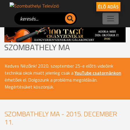
ÉLŐ ADÁS
SZOMBATHELY MA
Kedves Nézőink! 2020. szeptember 25-e előtti videóink
technikai okok miatt jelenleg csak a
YouTube csatornánkon
érhetőek el. Dolgozunk a probléma megoldásán.
Megértésüket köszönjük.
SZOMBATHELY MA - 2015. DECEMBER
11.