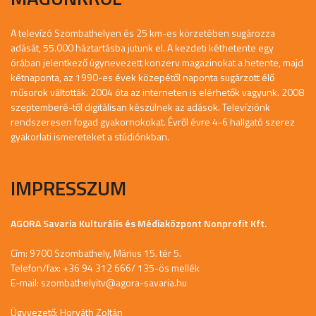
A televízó Szombathelyen és 25 km-es körzetében sugározza
adását, 55.000 háztartásba jutunk el. A kezdeti kéthetente egy
órában jelentkező úgynevezett konzerv magazinokat a hetente, majd
kétnaponta, az 1990-es évek közepétől naponta sugárzott élő
műsorok váltották. 2004 óta az interneten is elérhetők vagyunk. 2008
szeptemberé-től digitálisan készülnek az adások. Televíziónk
rendszeresen fogad gyakornokokat. Évről évre 4-6 hallgató szerez
gyakorlati ismereteket a stúdiónkban.
IMPRESSZUM
AGORA Savaria Kulturális és Médiaközpont Nonprofit Kft.
Cím: 9700 Szombathely, Márius 15. tér 5.
Telefon/fax: +36 94 312 666/ 135-ös mellék
E-mail:
szombathelyitv@agora-savaria.hu
Ügyvezető: Horváth Zoltán