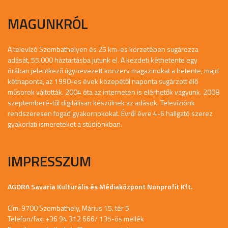
MAGUNKRÓL
A televízó Szombathelyen és 25 km-es körzetében sugározza
adását, 55.000 háztartásba jutunk el. A kezdeti kéthetente egy
órában jelentkező úgynevezett konzerv magazinokat a hetente, majd
kétnaponta, az 1990-es évek közepétől naponta sugárzott élő
műsorok váltották. 2004 óta az interneten is elérhetők vagyunk. 2008
szeptemberé-től digitálisan készülnek az adások. Televíziónk
rendszeresen fogad gyakornokokat. Évről évre 4-6 hallgató szerez
gyakorlati ismereteket a stúdiónkban.
IMPRESSZUM
AGORA Savaria Kulturális és Médiaközpont Nonprofit Kft.
Cím: 9700 Szombathely, Márius 15. tér 5.
Telefon/fax: +36 94 312 666/ 135-ös mellék