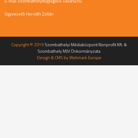
E-mail:
szombathelyitv@agora-savaria.hu
Ügyvezető: Horváth Zoltán
Copyright © 2019
Szombathelyi Médiaközpont Nonprofit Kft. &
Szombathely MJV Önkormányzata
Design & CMS by
Webmark Europe