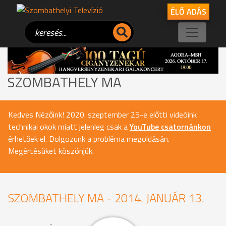
ÉLŐ ADÁS
SZOMBATHELY MA
Kedves Nézőink! 2020. szeptember 25-e előtti videóink
technikai okok miatt jelenleg csak a
YouTube csatornánkon
érhetőek el. Dolgozunk a probléma megoldásán.
Megértésüket köszönjük.
SZOMBATHELY MA - 2014. JANUÁR 13.