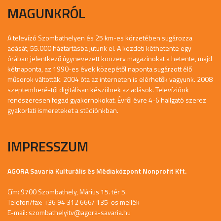
MAGUNKRÓL
A televízó Szombathelyen és 25 km-es körzetében sugározza
adását, 55.000 háztartásba jutunk el. A kezdeti kéthetente egy
órában jelentkező úgynevezett konzerv magazinokat a hetente, majd
kétnaponta, az 1990-es évek közepétől naponta sugárzott élő
műsorok váltották. 2004 óta az interneten is elérhetők vagyunk. 2008
szeptemberé-től digitálisan készülnek az adások. Televíziónk
rendszeresen fogad gyakornokokat. Évről évre 4-6 hallgató szerez
gyakorlati ismereteket a stúdiónkban.
IMPRESSZUM
AGORA Savaria Kulturális és Médiaközpont Nonprofit Kft.
Cím: 9700 Szombathely, Márius 15. tér 5.
Telefon/fax: +36 94 312 666/ 135-ös mellék
E-mail:
szombathelyitv@agora-savaria.hu