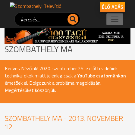
ÉLŐ ADÁS
SZOMBATHELY MA
Kedves Nézőink! 2020. szeptember 25-e előtti videóink
technikai okok miatt jelenleg csak a
YouTube csatornánkon
érhetőek el. Dolgozunk a probléma megoldásán.
Megértésüket köszönjük.
SZOMBATHELY MA - 2013. NOVEMBER
12.