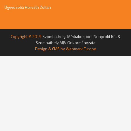
Ügyvezető: Horváth Zoltán
Copyright © 2019
Szombathelyi Médiaközpont Nonprofit Kft. &
Szombathely MJV Önkormányzata
Design & CMS by
Webmark Europe