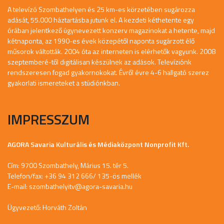
A televízó Szombathelyen és 25 km-es körzetében sugározza
adását, 55.000 háztartásba jutunk el. A kezdeti kéthetente egy
órában jelentkező úgynevezett konzerv magazinokat a hetente, majd
kétnaponta, az 1990-es évek közepétől naponta sugárzott élő
műsorok váltották. 2004 óta az interneten is elérhetők vagyunk. 2008
szeptemberé-től digitálisan készülnek az adások. Televíziónk
rendszeresen fogad gyakornokokat. Évről évre 4-6 hallgató szerez
gyakorlati ismereteket a stúdiónkban.
IMPRESSZUM
AGORA Savaria Kulturális és Médiaközpont Nonprofit Kft.
Cím: 9700 Szombathely, Márius 15. tér 5.
Telefon/fax: +36 94 312 666/ 135-ös mellék
E-mail:
szombathelyitv@agora-savaria.hu
Ügyvezető: Horváth Zoltán