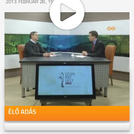
2013. FEBRUÁR 28., 15:54
MEGOSZTÁS
Videóink megtekinthetőek
Youtube-csatornánkon is!
ÉLŐ ADÁS