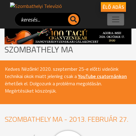
ÉLŐ ADÁS
SZOMBATHELY MA
Kedves Nézőink! 2020. szeptember 25-e előtti videóink
technikai okok miatt jelenleg csak a
YouTube csatornánkon
érhetőek el. Dolgozunk a probléma megoldásán.
Megértésüket köszönjük.
SZOMBATHELY MA - 2013. FEBRUÁR 27.