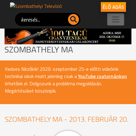
ÉLŐ ADÁS
SZOMBATHELY MA
Kedves Nézőink! 2020. szeptember 25-e előtti videóink
technikai okok miatt jelenleg csak a
YouTube csatornánkon
érhetőek el. Dolgozunk a probléma megoldásán.
Megértésüket köszönjük.
SZOMBATHELY MA - 2013. FEBRUÁR 20.