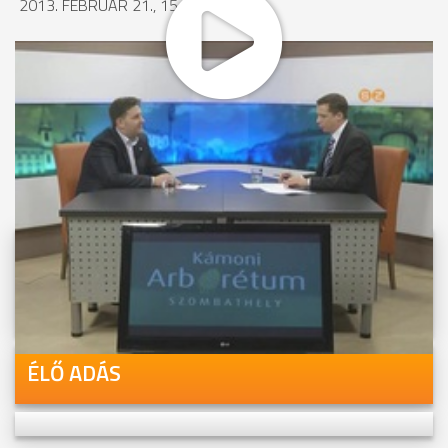
2013. FEBRUÁR 21., 15:01
MEGOSZTÁS
Videóink megtekinthetőek
Youtube-csatornánkon is!
ÉLŐ ADÁS