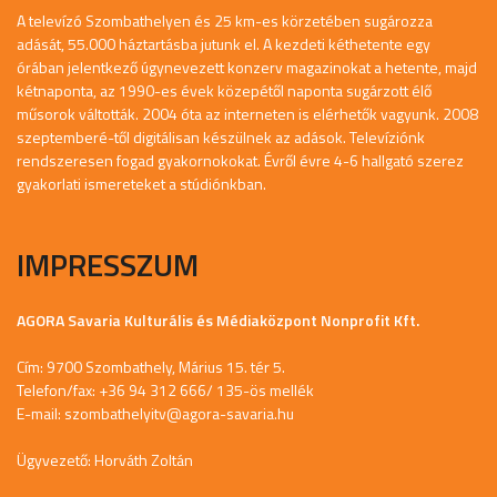
A televízó Szombathelyen és 25 km-es körzetében sugározza
adását, 55.000 háztartásba jutunk el. A kezdeti kéthetente egy
órában jelentkező úgynevezett konzerv magazinokat a hetente, majd
kétnaponta, az 1990-es évek közepétől naponta sugárzott élő
műsorok váltották. 2004 óta az interneten is elérhetők vagyunk. 2008
szeptemberé-től digitálisan készülnek az adások. Televíziónk
rendszeresen fogad gyakornokokat. Évről évre 4-6 hallgató szerez
gyakorlati ismereteket a stúdiónkban.
IMPRESSZUM
AGORA Savaria Kulturális és Médiaközpont Nonprofit Kft.
Cím: 9700 Szombathely, Márius 15. tér 5.
Telefon/fax: +36 94 312 666/ 135-ös mellék
E-mail:
szombathelyitv@agora-savaria.hu
Ügyvezető: Horváth Zoltán