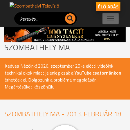
ÉLŐ ADÁS
SZOMBATHELY MA
Kedves Nézőink! 2020. szeptember 25-e előtti videóink
technikai okok miatt jelenleg csak a
YouTube csatornánkon
érhetőek el. Dolgozunk a probléma megoldásán.
Megértésüket köszönjük.
SZOMBATHELY MA - 2013. FEBRUÁR 18.