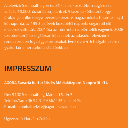
A televízó Szombathelyen és 25 km-es körzetében sugározza
adását, 55.000 háztartásba jutunk el. A kezdeti kéthetente egy
órában jelentkező úgynevezett konzerv magazinokat a hetente, majd
kétnaponta, az 1990-es évek közepétől naponta sugárzott élő
műsorok váltották. 2004 óta az interneten is elérhetők vagyunk. 2008
szeptemberé-től digitálisan készülnek az adások. Televíziónk
rendszeresen fogad gyakornokokat. Évről évre 4-6 hallgató szerez
gyakorlati ismereteket a stúdiónkban.
IMPRESSZUM
AGORA Savaria Kulturális és Médiaközpont Nonprofit Kft.
Cím: 9700 Szombathely, Márius 15. tér 5.
Telefon/fax: +36 94 312 666/ 135-ös mellék
E-mail:
szombathelyitv@agora-savaria.hu
Ügyvezető: Horváth Zoltán