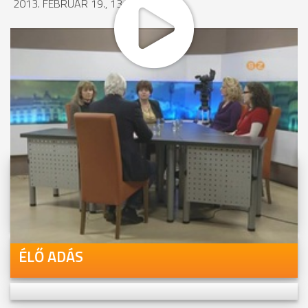
2013. FEBRUÁR 19., 13:51
MEGOSZTÁS
Videóink megtekinthetőek
Youtube-csatornánkon is!
ÉLŐ ADÁS