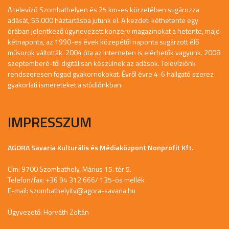
A televízó Szombathelyen és 25 km-es körzetében sugározza
adását, 55.000 háztartásba jutunk el. A kezdeti kéthetente egy
órában jelentkező úgynevezett konzerv magazinokat a hetente, majd
kétnaponta, az 1990-es évek közepétől naponta sugárzott élő
műsorok váltották. 2004 óta az interneten is elérhetők vagyunk. 2008
szeptemberé-től digitálisan készülnek az adások. Televíziónk
rendszeresen fogad gyakornokokat. Évről évre 4-6 hallgató szerez
gyakorlati ismereteket a stúdiónkban.
IMPRESSZUM
AGORA Savaria Kulturális és Médiaközpont Nonprofit Kft.
Cím: 9700 Szombathely, Márius 15. tér 5.
Telefon/fax: +36 94 312 666/ 135-ös mellék
E-mail:
szombathelyitv@agora-savaria.hu
Ügyvezető: Horváth Zoltán