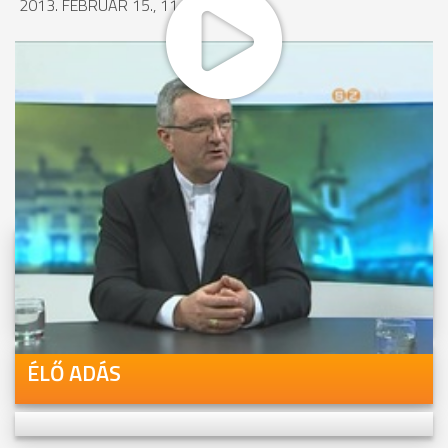
2013. FEBRUÁR 15., 11:39
MEGOSZTÁS
Videóink megtekinthetőek
Youtube-csatornánkon is!
ÉLŐ ADÁS