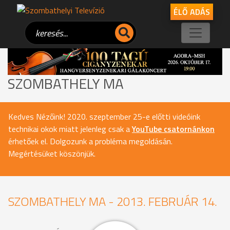
ÉLŐ ADÁS
SZOMBATHELY MA
Kedves Nézőink! 2020. szeptember 25-e előtti videóink
technikai okok miatt jelenleg csak a
YouTube csatornánkon
érhetőek el. Dolgozunk a probléma megoldásán.
Megértésüket köszönjük.
SZOMBATHELY MA - 2013. FEBRUÁR 14.