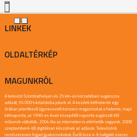
LINKEK
OLDALTÉRKÉP
MAGUNKRÓL
A televízó Szombathelyen és 25 km-es körzetében sugározza
adását, 55.000 háztartásba jutunk el. A kezdeti kéthetente egy
órában jelentkező úgynevezett konzerv magazinokat a hetente, majd
kétnaponta, az 1990-es évek közepétől naponta sugárzott élő
műsorok váltották. 2004 óta az interneten is elérhetők vagyunk. 2008
szeptemberé-től digitálisan készülnek az adások. Televíziónk
rendszeresen fogad gyakornokokat. Évről évre 4-6 hallgató szerez