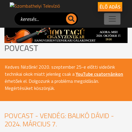
ÉLŐ ADÁS
POVCAST
Kedves Nézőink! 2020. szeptember 25-e előtti videóink
technikai okok miatt jelenleg csak a
YouTube csatornánkon
érhetőek el. Dolgozunk a probléma megoldásán.
Megértésüket köszönjük.
POVCAST - VENDÉG: BALIKÓ DÁVID -
2024. MÁRCIUS 7.