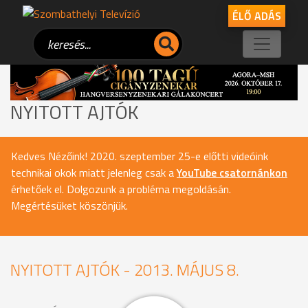
ÉLŐ ADÁS
NYITOTT AJTÓK
Kedves Nézőink! 2020. szeptember 25-e előtti videóink
technikai okok miatt jelenleg csak a
YouTube csatornánkon
érhetőek el. Dolgozunk a probléma megoldásán.
Megértésüket köszönjük.
NYITOTT AJTÓK - 2013. MÁJUS 8.