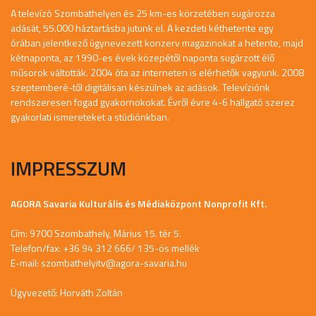
A televízó Szombathelyen és 25 km-es körzetében sugározza
adását, 55.000 háztartásba jutunk el. A kezdeti kéthetente egy
órában jelentkező úgynevezett konzerv magazinokat a hetente, majd
kétnaponta, az 1990-es évek közepétől naponta sugárzott élő
műsorok váltották. 2004 óta az interneten is elérhetők vagyunk. 2008
szeptemberé-től digitálisan készülnek az adások. Televíziónk
rendszeresen fogad gyakornokokat. Évről évre 4-6 hallgató szerez
gyakorlati ismereteket a stúdiónkban.
IMPRESSZUM
AGORA Savaria Kulturális és Médiaközpont Nonprofit Kft.
Cím: 9700 Szombathely, Márius 15. tér 5.
Telefon/fax: +36 94 312 666/ 135-ös mellék
E-mail:
szombathelyitv@agora-savaria.hu
Ügyvezető: Horváth Zoltán