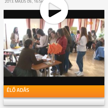
2013. MÁJUS 09., 16:54
MEGOSZTÁS
Videóink megtekinthetőek
Youtube-csatornánkon is!
ÉLŐ ADÁS