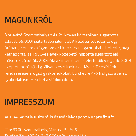
MAGUNKRÓL
A televízó Szombathelyen és 25 km-es körzetében sugározza
adását, 55.000 háztartásba jutunk el. A kezdeti kéthetente egy
órában jelentkező úgynevezett konzerv magazinokat a hetente, majd
kétnaponta, az 1990-es évek közepétől naponta sugárzott élő
műsorok váltották. 2004 óta az interneten is elérhetők vagyunk. 2008
szeptemberé-től digitálisan készülnek az adások. Televíziónk
rendszeresen fogad gyakornokokat. Évről évre 4-6 hallgató szerez
gyakorlati ismereteket a stúdiónkban.
IMPRESSZUM
AGORA Savaria Kulturális és Médiaközpont Nonprofit Kft.
Cím: 9700 Szombathely, Márius 15. tér 5.
Telefon/fax: +36 94 312 666/ 135-ös mellék