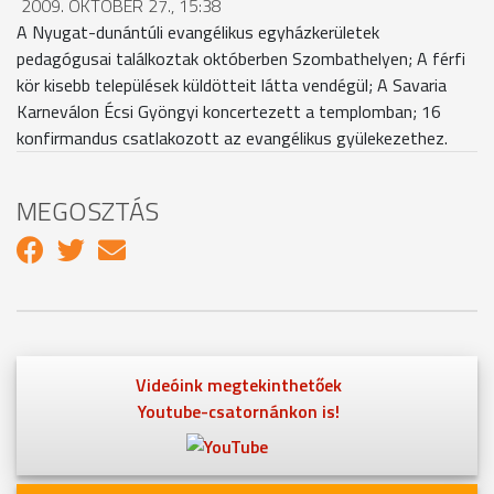
2009. OKTÓBER 27., 15:38
A Nyugat-dunántúli evangélikus egyházkerületek
pedagógusai találkoztak októberben Szombathelyen; A férfi
kör kisebb települések küldötteit látta vendégül; A Savaria
Karneválon Écsi Gyöngyi koncertezett a templomban; 16
konfirmandus csatlakozott az evangélikus gyülekezethez.
MEGOSZTÁS
Videóink megtekinthetőek
Youtube-csatornánkon is!