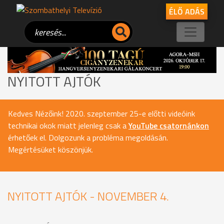
ÉLŐ ADÁS
NYITOTT AJTÓK
Kedves Nézőink! 2020. szeptember 25-e előtti videóink
technikai okok miatt jelenleg csak a
YouTube csatornánkon
érhetőek el. Dolgozunk a probléma megoldásán.
Megértésüket köszönjük.
NYITOTT AJTÓK - NOVEMBER 4.