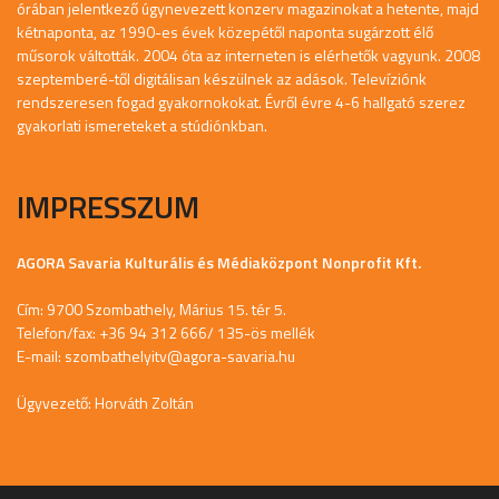
órában jelentkező úgynevezett konzerv magazinokat a hetente, majd
kétnaponta, az 1990-es évek közepétől naponta sugárzott élő
műsorok váltották. 2004 óta az interneten is elérhetők vagyunk. 2008
szeptemberé-től digitálisan készülnek az adások. Televíziónk
rendszeresen fogad gyakornokokat. Évről évre 4-6 hallgató szerez
gyakorlati ismereteket a stúdiónkban.
IMPRESSZUM
AGORA Savaria Kulturális és Médiaközpont Nonprofit Kft.
Cím: 9700 Szombathely, Márius 15. tér 5.
Telefon/fax: +36 94 312 666/ 135-ös mellék
E-mail:
szombathelyitv@agora-savaria.hu
Ügyvezető: Horváth Zoltán