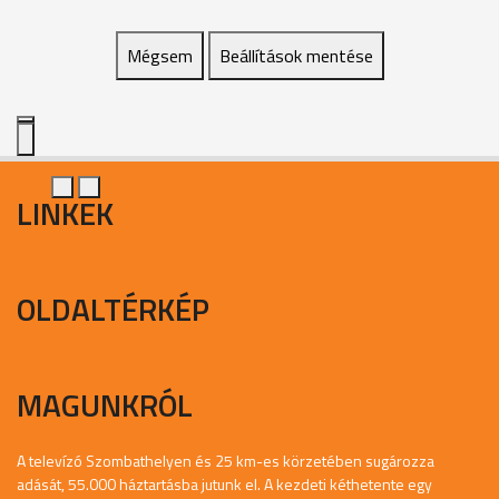
Mégsem
Beállítások mentése
LINKEK
OLDALTÉRKÉP
MAGUNKRÓL
A televízó Szombathelyen és 25 km-es körzetében sugározza
adását, 55.000 háztartásba jutunk el. A kezdeti kéthetente egy