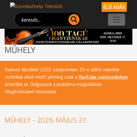
ÉLŐ ADÁS
MŰHELY
Kedves Nézőink! 2020. szeptember 25-e előtti videóink
technikai okok miatt jelenleg csak a
YouTube csatornánkon
érhetőek el. Dolgozunk a probléma megoldásán.
Megértésüket köszönjük.
MŰHELY - 2026. MÁJUS 27.