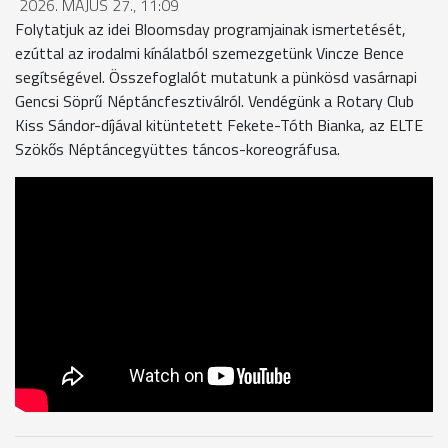
2026. MÁJUS 27., 11:09
Folytatjuk az idei Bloomsday programjainak ismertetését,
ezúttal az irodalmi kínálatból szemezgetünk Vincze Bence
segítségével. Összefoglalót mutatunk a pünkösd vasárnapi
Gencsi Söprű Néptáncfesztiválról. Vendégünk a Rotary Club
Kiss Sándor-díjával kitüntetett Fekete-Tóth Bianka, az ELTE
Szökős Néptáncegyüttes táncos-koreográfusa.