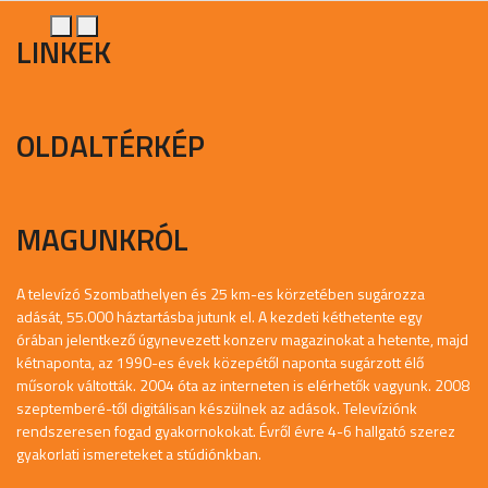
LINKEK
OLDALTÉRKÉP
MAGUNKRÓL
A televízó Szombathelyen és 25 km-es körzetében sugározza
adását, 55.000 háztartásba jutunk el. A kezdeti kéthetente egy
órában jelentkező úgynevezett konzerv magazinokat a hetente, majd
kétnaponta, az 1990-es évek közepétől naponta sugárzott élő
műsorok váltották. 2004 óta az interneten is elérhetők vagyunk. 2008
szeptemberé-től digitálisan készülnek az adások. Televíziónk
rendszeresen fogad gyakornokokat. Évről évre 4-6 hallgató szerez
gyakorlati ismereteket a stúdiónkban.