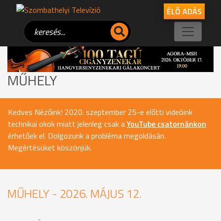
ÉLŐ ADÁS
MŰHELY
Kedves Nézőink! 2020. szeptember 25-e előtti videóink
technikai okok miatt jelenleg csak a
YouTube csatornánkon
érhetőek el. Dolgozunk a probléma megoldásán.
Megértésüket köszönjük.
MŰHELY - 2026. MÁJUS 12.