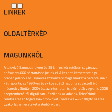
LINKEK
OLDALTÉRKÉP
MAGUNKRÓL
A televízó Szombathelyen és 25 km-es körzetében sugározza
adását, 55.000 háztartásba jutunk el. A kezdeti kéthetente egy
órában jelentkező úgynevezett konzerv magazinokat a hetente, majd
kétnaponta, az 1990-es évek közepétől naponta sugárzott élő
műsorok váltották. 2004 óta az interneten is elérhetők vagyunk. 2008
szeptemberé-től digitálisan készülnek az adások. Televíziónk
rendszeresen fogad gyakornokokat. Évről évre 4-6 hallgató szerez
gyakorlati ismereteket a stúdiónkban.