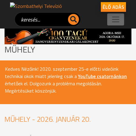
ÉLŐ ADÁS
MŰHELY
Kedves Nézőink! 2020. szeptember 25-e előtti videóink
technikai okok miatt jelenleg csak a
YouTube csatornánkon
érhetőek el. Dolgozunk a probléma megoldásán.
Megértésüket köszönjük.
MŰHELY - 2026. JANUÁR 20.