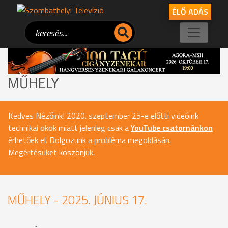
ÉLŐ ADÁS
MŰHELY
Kedves Nézőink! 2020. szeptember 25-e előtti videóink
technikai okok miatt jelenleg csak a
YouTube csatornánkon
érhetőek el. Dolgozunk a probléma megoldásán.
Megértésüket köszönjük.
MŰHELY - 2025. JÚNIUS 17.