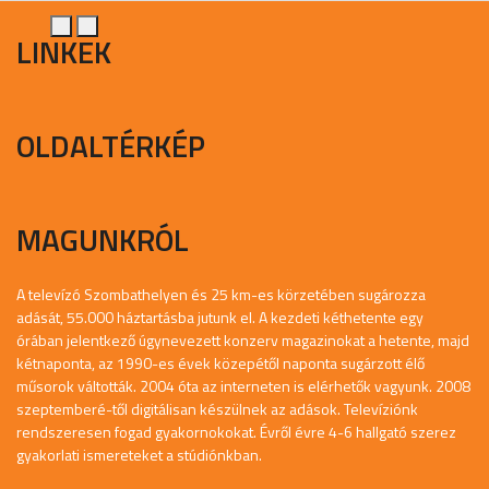
LINKEK
OLDALTÉRKÉP
MAGUNKRÓL
A televízó Szombathelyen és 25 km-es körzetében sugározza
adását, 55.000 háztartásba jutunk el. A kezdeti kéthetente egy
órában jelentkező úgynevezett konzerv magazinokat a hetente, majd
kétnaponta, az 1990-es évek közepétől naponta sugárzott élő
műsorok váltották. 2004 óta az interneten is elérhetők vagyunk. 2008
szeptemberé-től digitálisan készülnek az adások. Televíziónk
rendszeresen fogad gyakornokokat. Évről évre 4-6 hallgató szerez
gyakorlati ismereteket a stúdiónkban.