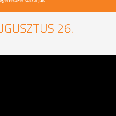
egértésüket köszönjük.
UGUSZTUS 26.