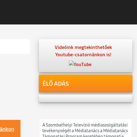
Videóink megtekinthetőek
Youtube-csatornánkon is!
ÉLŐ ADÁS
nánkon