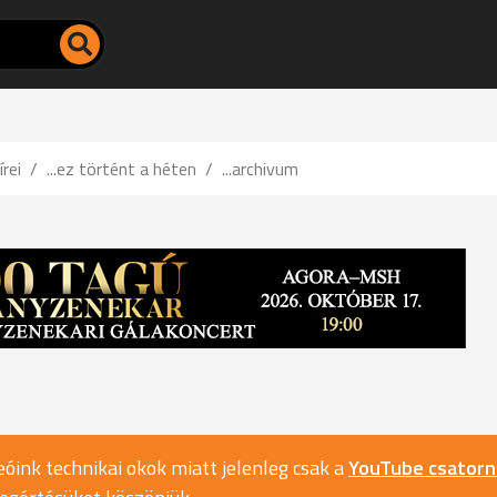
írei
...ez történt a héten
...archivum
óink technikai okok miatt jelenleg csak a
YouTube csator