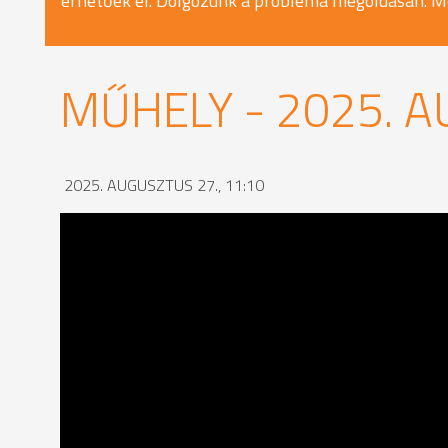
érhetőek el. Dolgozunk a probléma megoldásán. M
MŰHELY - 2025. A
2025. AUGUSZTUS 27., 11:10