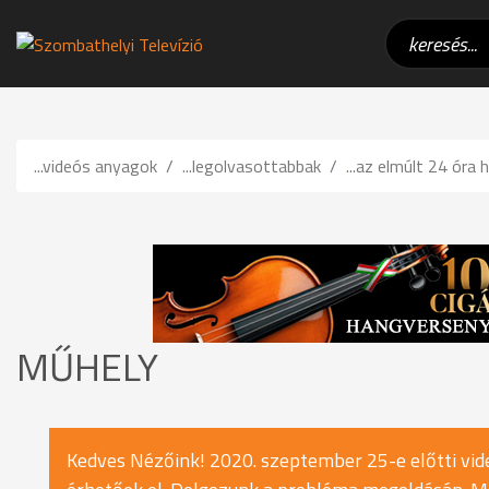
...videós anyagok
...legolvasottabbak
...az elmúlt 24 óra h
MŰHELY
Kedves Nézőink! 2020. szeptember 25-e előtti vide