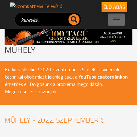
ÉLŐ ADÁS
MŰHELY
Kedves Nézőink! 2020. szeptember 25-e előtti videóink
technikai okok miatt jelenleg csak a
YouTube csatornánkon
érhetőek el. Dolgozunk a probléma megoldásán.
Megértésüket köszönjük.
MŰHELY - 2022. SZEPTEMBER 6.