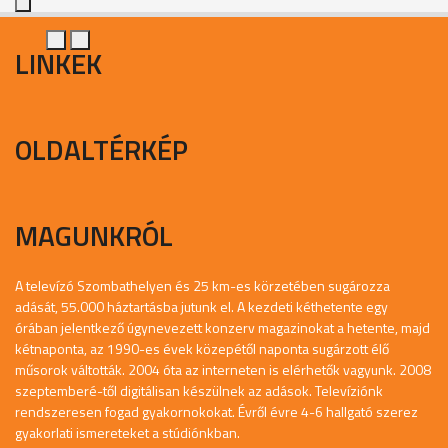
LINKEK
OLDALTÉRKÉP
MAGUNKRÓL
A televízó Szombathelyen és 25 km-es körzetében sugározza
adását, 55.000 háztartásba jutunk el. A kezdeti kéthetente egy
órában jelentkező úgynevezett konzerv magazinokat a hetente, majd
kétnaponta, az 1990-es évek közepétől naponta sugárzott élő
műsorok váltották. 2004 óta az interneten is elérhetők vagyunk. 2008
szeptemberé-től digitálisan készülnek az adások. Televíziónk
rendszeresen fogad gyakornokokat. Évről évre 4-6 hallgató szerez
gyakorlati ismereteket a stúdiónkban.