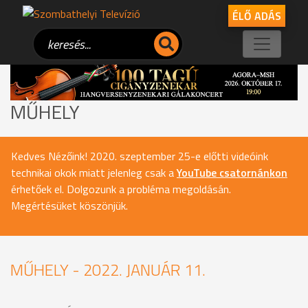
ÉLŐ ADÁS
MŰHELY
Kedves Nézőink! 2020. szeptember 25-e előtti videóink
technikai okok miatt jelenleg csak a
YouTube csatornánkon
érhetőek el. Dolgozunk a probléma megoldásán.
Megértésüket köszönjük.
MŰHELY - 2022. JANUÁR 11.