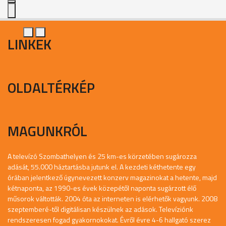
LINKEK
OLDALTÉRKÉP
MAGUNKRÓL
A televízó Szombathelyen és 25 km-es körzetében sugározza
adását, 55.000 háztartásba jutunk el. A kezdeti kéthetente egy
órában jelentkező úgynevezett konzerv magazinokat a hetente, majd
kétnaponta, az 1990-es évek közepétől naponta sugárzott élő
műsorok váltották. 2004 óta az interneten is elérhetők vagyunk. 2008
szeptemberé-től digitálisan készülnek az adások. Televíziónk
rendszeresen fogad gyakornokokat. Évről évre 4-6 hallgató szerez