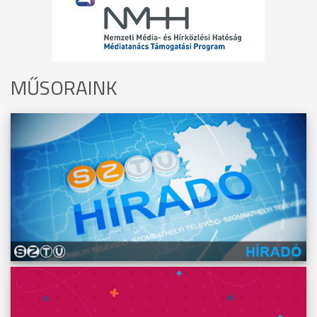
MŰSORAINK