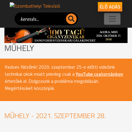
ÉLŐ ADÁS
MŰHELY
Kedves Nézőink! 2020. szeptember 25-e előtti videóink
technikai okok miatt jelenleg csak a
YouTube csatornánkon
érhetőek el. Dolgozunk a probléma megoldásán.
Megértésüket köszönjük.
MŰHELY - 2021. SZEPTEMBER 28.