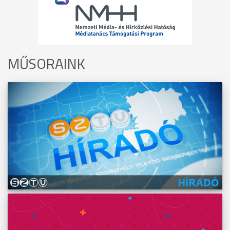
MŰSORAINK