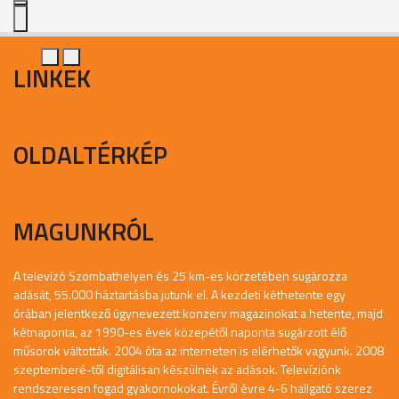
LINKEK
OLDALTÉRKÉP
MAGUNKRÓL
A televízó Szombathelyen és 25 km-es körzetében sugározza
adását, 55.000 háztartásba jutunk el. A kezdeti kéthetente egy
órában jelentkező úgynevezett konzerv magazinokat a hetente, majd
kétnaponta, az 1990-es évek közepétől naponta sugárzott élő
műsorok váltották. 2004 óta az interneten is elérhetők vagyunk. 2008
szeptemberé-től digitálisan készülnek az adások. Televíziónk
rendszeresen fogad gyakornokokat. Évről évre 4-6 hallgató szerez