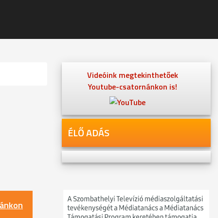
Videóink megtekinthetőek
Youtube-csatornánkon is!
ÉLŐ ADÁS
nánkon