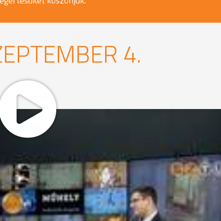
egértésüket köszönjük.
ZEPTEMBER 4.