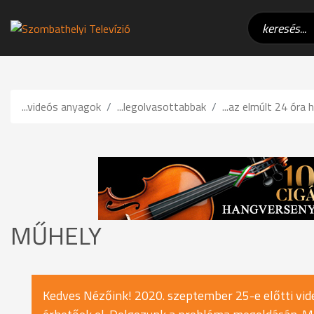
...videós anyagok
...legolvasottabbak
...az elmúlt 24 óra h
MŰHELY
Kedves Nézőink! 2020. szeptember 25-e előtti vide