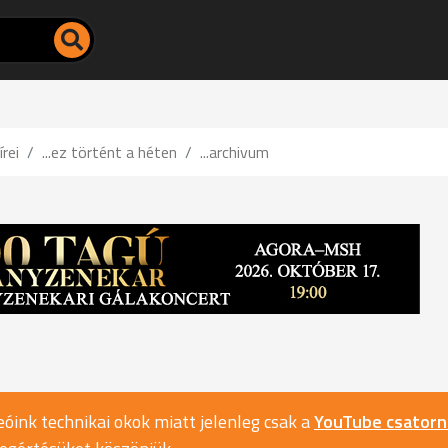
írei
...ez történt a héten
...archivum
óink technikai okok miatt jelenleg csak a
YouTube csator