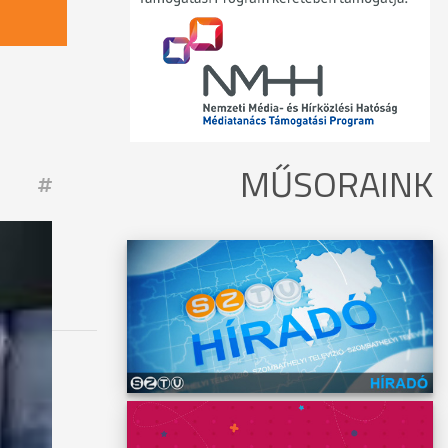
MŰSORAINK