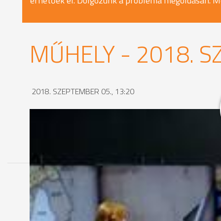
érhetőek el. Dolgozunk a probléma megoldásán. M
MŰHELY - 2018. S
2018. SZEPTEMBER 05., 13:20
MEGOSZTÁS