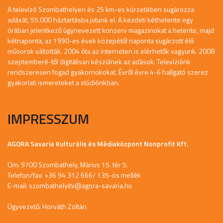
A televízó Szombathelyen és 25 km-es körzetében sugározza
adását, 55.000 háztartásba jutunk el. A kezdeti kéthetente egy
órában jelentkező úgynevezett konzerv magazinokat a hetente, majd
kétnaponta, az 1990-es évek közepétől naponta sugárzott élő
műsorok váltották. 2004 óta az interneten is elérhetők vagyunk. 2008
szeptemberé-től digitálisan készülnek az adások. Televíziónk
rendszeresen fogad gyakornokokat. Évről évre 4-6 hallgató szerez
gyakorlati ismereteket a stúdiónkban.
IMPRESSZUM
AGORA Savaria Kulturális és Médiaközpont Nonprofit Kft.
Cím: 9700 Szombathely, Márius 15. tér 5.
Telefon/fax: +36 94 312 666/ 135-ös mellék
E-mail:
szombathelyitv@agora-savaria.hu
Ügyvezető: Horváth Zoltán