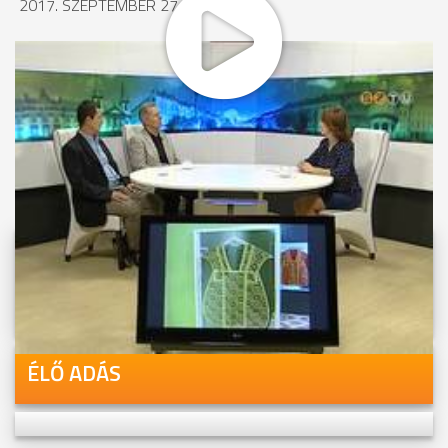
2017. SZEPTEMBER 27., 15:37
MEGOSZTÁS
Videóink megtekinthetőek
Youtube-csatornánkon is!
ÉLŐ ADÁS