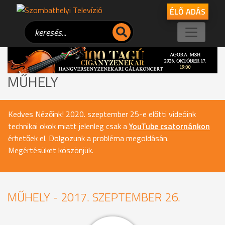
ÉLŐ ADÁS
MŰHELY
Kedves Nézőink! 2020. szeptember 25-e előtti videóink
technikai okok miatt jelenleg csak a
YouTube csatornánkon
érhetőek el. Dolgozunk a probléma megoldásán.
Megértésüket köszönjük.
MŰHELY - 2017. SZEPTEMBER 26.