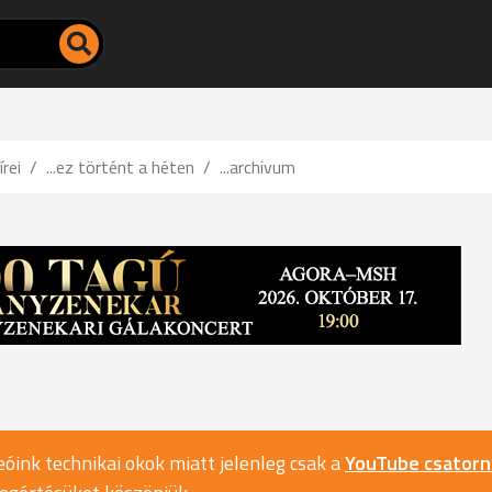
írei
...ez történt a héten
...archivum
óink technikai okok miatt jelenleg csak a
YouTube csator