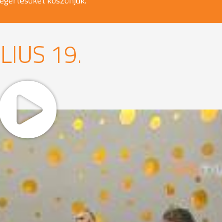
egértésüket köszönjük.
LIUS 19.