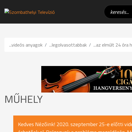
...videós anyagok
...legolvasottabbak
...az elmúlt 24 óra h
MŰHELY
Kedves Nézőink! 2020. szeptember 25-e előtti vide