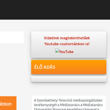
Videóink megtekinthetőek
Youtube-csatornánkon is!
ÉLŐ ADÁS
nánkon