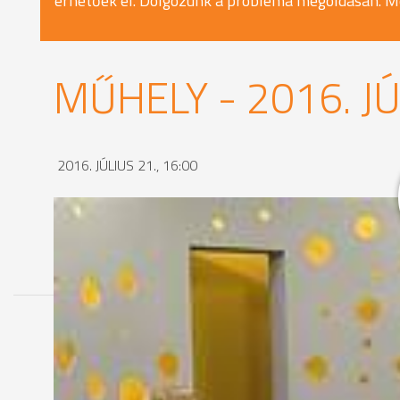
érhetőek el. Dolgozunk a probléma megoldásán. M
MŰHELY - 2016. JÚ
2016. JÚLIUS 21., 16:00
MEGOSZTÁS