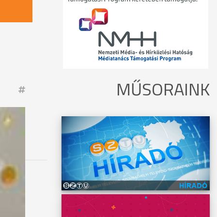
MŰSORAINK