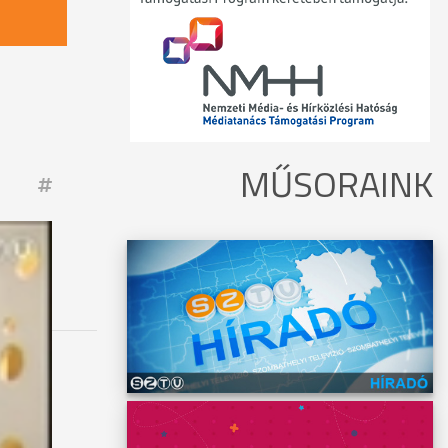
MŰSORAINK