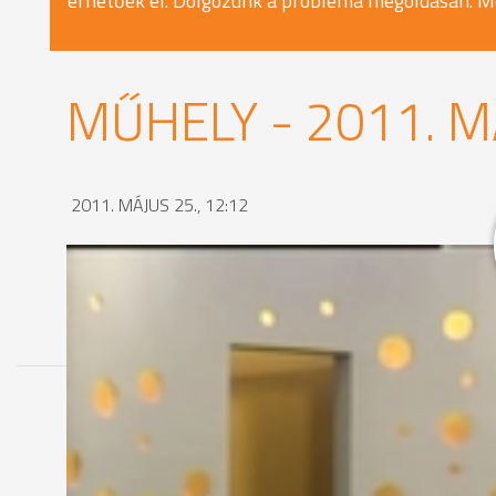
érhetőek el. Dolgozunk a probléma megoldásán. M
MŰHELY - 2011. M
2011. MÁJUS 25., 12:12
MEGOSZTÁS