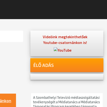
Videóink megtekinthetőek
Youtube-csatornánkon is!
ÉLŐ ADÁS
nánkon