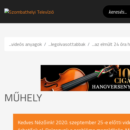
...videós anyagok
...legolvasottabbak
...az elmúlt 24 óra h
MŰHELY
Kedves Nézőink! 2020. szeptember 25-e előtti vide