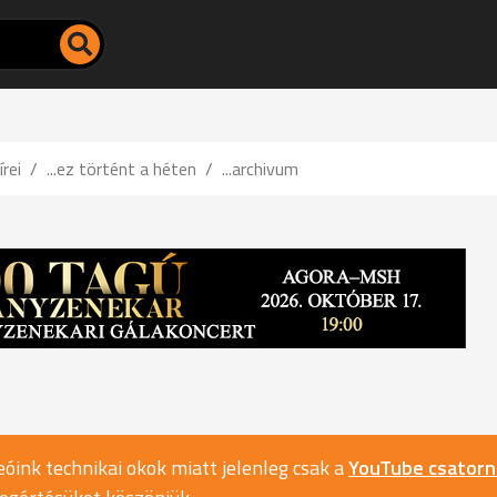
írei
...ez történt a héten
...archivum
óink technikai okok miatt jelenleg csak a
YouTube csator