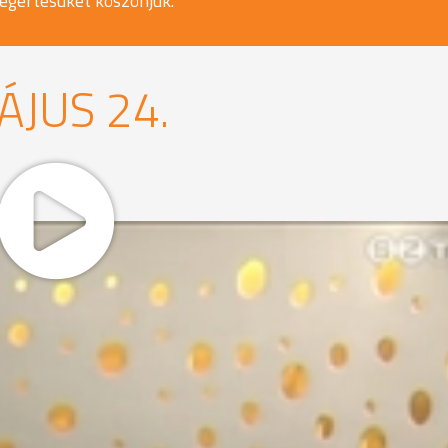
egértésüket köszönjük.
ÁJUS 24.