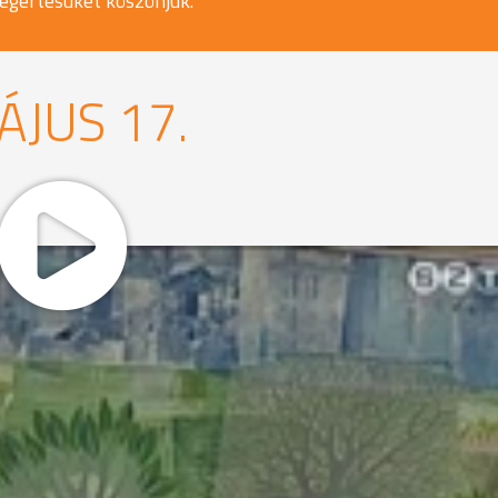
egértésüket köszönjük.
ÁJUS 17.