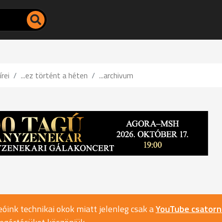
írei
...ez történt a héten
...archivum
óink technikai okok miatt jelenleg csak a
YouTube csator