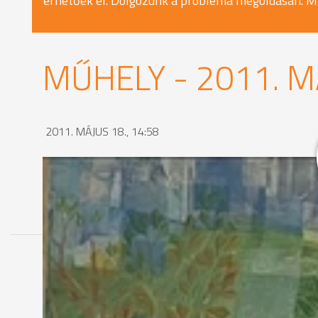
érhetőek el. Dolgozunk a probléma megoldásán. M
MŰHELY - 2011. M
2011. MÁJUS 18., 14:58
MEGOSZTÁS