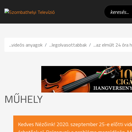
...videós anyagok
...legolvasottabbak
...az elmúlt 24 óra h
MŰHELY
Kedves Nézőink! 2020. szeptember 25-e előtti vide