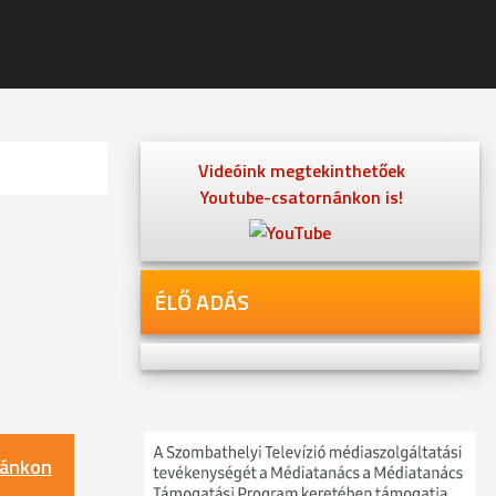
Videóink megtekinthetőek
Youtube-csatornánkon is!
ÉLŐ ADÁS
nánkon