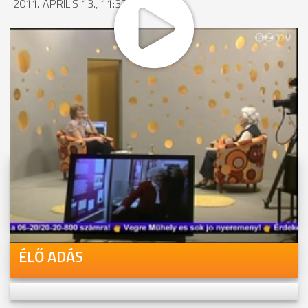
2011. ÁPRILIS 13., 11:32
MEGOSZTÁS
Videóink megtekinthetőek
Youtube-csatornánkon is!
ÉLŐ ADÁS