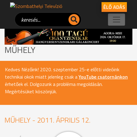
ÉLŐ ADÁS
MŰHELY
Kedves Nézőink! 2020. szeptember 25-e előtti videóink
technikai okok miatt jelenleg csak a
YouTube csatornánkon
érhetőek el. Dolgozunk a probléma megoldásán.
Megértésüket köszönjük.
MŰHELY - 2011. ÁPRILIS 12.