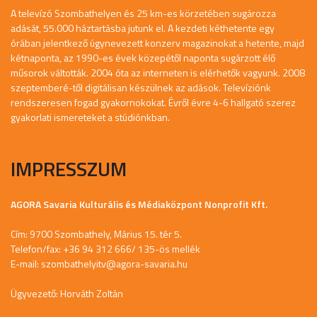
A televízó Szombathelyen és 25 km-es körzetében sugározza
adását, 55.000 háztartásba jutunk el. A kezdeti kéthetente egy
órában jelentkező úgynevezett konzerv magazinokat a hetente, majd
kétnaponta, az 1990-es évek közepétől naponta sugárzott élő
műsorok váltották. 2004 óta az interneten is elérhetők vagyunk. 2008
szeptemberé-től digitálisan készülnek az adások. Televíziónk
rendszeresen fogad gyakornokokat. Évről évre 4-6 hallgató szerez
gyakorlati ismereteket a stúdiónkban.
IMPRESSZUM
AGORA Savaria Kulturális és Médiaközpont Nonprofit Kft.
Cím: 9700 Szombathely, Márius 15. tér 5.
Telefon/fax: +36 94 312 666/ 135-ös mellék
E-mail:
szombathelyitv@agora-savaria.hu
Ügyvezető: Horváth Zoltán