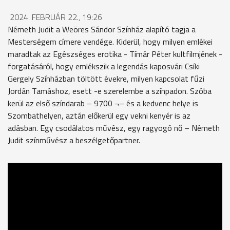
2024. FEBRUÁR 22., 19:26
Németh Judit a Weöres Sándor Színház alapító tagja a
Mesterségem címere vendége. Kiderül, hogy milyen emlékei
maradtak az Egészséges erotika - Tímár Péter kultfilmjének -
forgatásáról, hogy emlékszik a legendás kaposvári Csíki
Gergely Színházban töltött évekre, milyen kapcsolat fűzi
Jordán Tamáshoz, esett -e szerelembe a színpadon. Szóba
kerül az első színdarab – 9700 ¬– és a kedvenc helye is
Szombathelyen, aztán előkerül egy vekni kenyér is az
adásban. Egy csodálatos művész, egy ragyogó nő – Németh
Judit színművész a beszélgetőpartner.