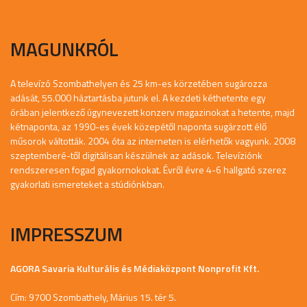
MAGUNKRÓL
A televízó Szombathelyen és 25 km-es körzetében sugározza
adását, 55.000 háztartásba jutunk el. A kezdeti kéthetente egy
órában jelentkező úgynevezett konzerv magazinokat a hetente, majd
kétnaponta, az 1990-es évek közepétől naponta sugárzott élő
műsorok váltották. 2004 óta az interneten is elérhetők vagyunk. 2008
szeptemberé-től digitálisan készülnek az adások. Televíziónk
rendszeresen fogad gyakornokokat. Évről évre 4-6 hallgató szerez
gyakorlati ismereteket a stúdiónkban.
IMPRESSZUM
AGORA Savaria Kulturális és Médiaközpont Nonprofit Kft.
Cím: 9700 Szombathely, Márius 15. tér 5.