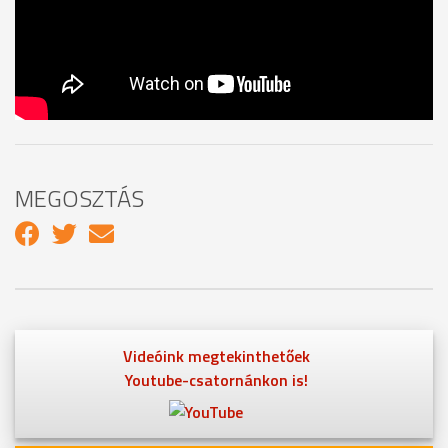
MEGOSZTÁS
Videóink megtekinthetőek
Youtube-csatornánkon is!