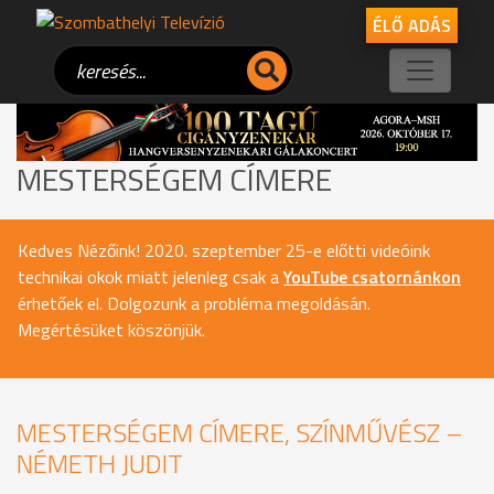
ÉLŐ ADÁS
MESTERSÉGEM CÍMERE
Kedves Nézőink! 2020. szeptember 25-e előtti videóink
technikai okok miatt jelenleg csak a
YouTube csatornánkon
érhetőek el. Dolgozunk a probléma megoldásán.
Megértésüket köszönjük.
MESTERSÉGEM CÍMERE, SZÍNMŰVÉSZ –
NÉMETH JUDIT