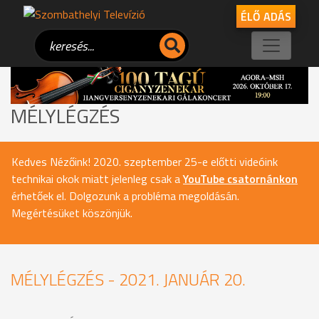
ÉLŐ ADÁS
MÉLYLÉGZÉS
Kedves Nézőink! 2020. szeptember 25-e előtti videóink
technikai okok miatt jelenleg csak a
YouTube csatornánkon
érhetőek el. Dolgozunk a probléma megoldásán.
Megértésüket köszönjük.
MÉLYLÉGZÉS - 2021. JANUÁR 20.