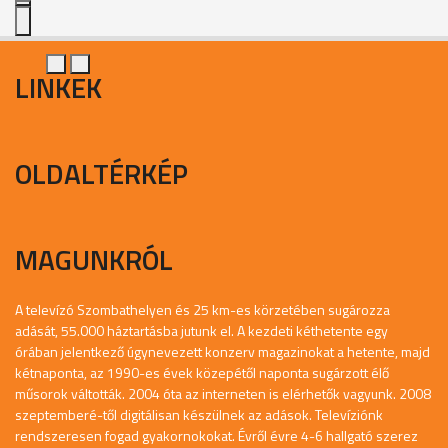
LINKEK
OLDALTÉRKÉP
MAGUNKRÓL
A televízó Szombathelyen és 25 km-es körzetében sugározza
adását, 55.000 háztartásba jutunk el. A kezdeti kéthetente egy
órában jelentkező úgynevezett konzerv magazinokat a hetente, majd
kétnaponta, az 1990-es évek közepétől naponta sugárzott élő
műsorok váltották. 2004 óta az interneten is elérhetők vagyunk. 2008
szeptemberé-től digitálisan készülnek az adások. Televíziónk
rendszeresen fogad gyakornokokat. Évről évre 4-6 hallgató szerez