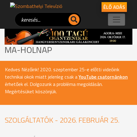
ÉLŐ ADÁS
MA-HOLNAP
Kedves Nézőink! 2020. szeptember 25-e előtti videóink
technikai okok miatt jelenleg csak a
YouTube csatornánkon
érhetőek el. Dolgozunk a probléma megoldásán.
Megértésüket köszönjük.
SZOLGÁLTATÓK - 2026. FEBRUÁR 25.