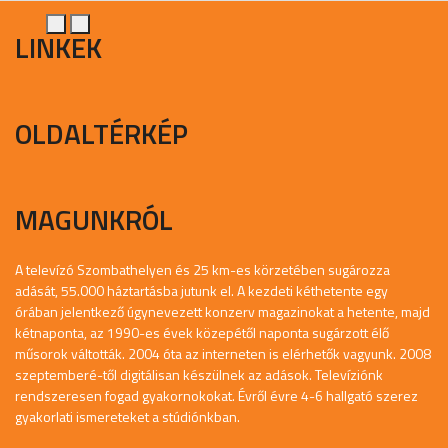
LINKEK
OLDALTÉRKÉP
MAGUNKRÓL
A televízó Szombathelyen és 25 km-es körzetében sugározza
adását, 55.000 háztartásba jutunk el. A kezdeti kéthetente egy
órában jelentkező úgynevezett konzerv magazinokat a hetente, majd
kétnaponta, az 1990-es évek közepétől naponta sugárzott élő
műsorok váltották. 2004 óta az interneten is elérhetők vagyunk. 2008
szeptemberé-től digitálisan készülnek az adások. Televíziónk
rendszeresen fogad gyakornokokat. Évről évre 4-6 hallgató szerez
gyakorlati ismereteket a stúdiónkban.