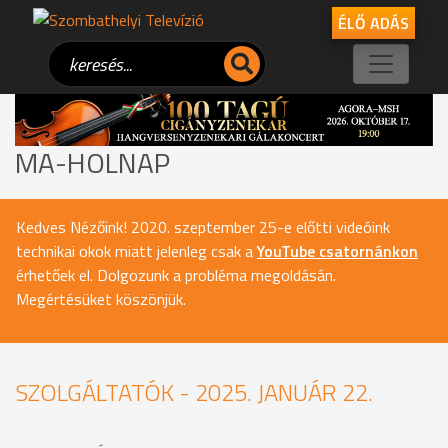
ÉLŐ ADÁS
MA-HOLNAP
Kedves Nézőink! 2020. szeptember 25-e előtti videóink
technikai okok miatt jelenleg csak a
YouTube csatornánkon
érhetőek el. Dolgozunk a probléma megoldásán.
Megértésüket köszönjük.
SZOLGÁLTATÓK - 2025. JANUÁR 22.