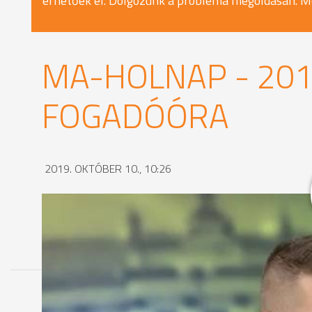
érhetőek el. Dolgozunk a probléma megoldásán. M
MA-HOLNAP - 2019
FOGADÓÓRA
2019. OKTÓBER 10., 10:26
MEGOSZTÁS