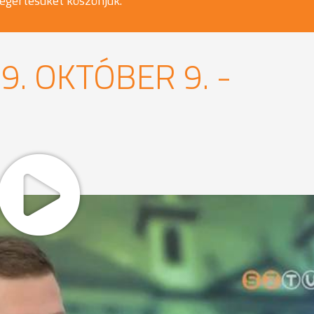
egértésüket köszönjük.
. OKTÓBER 9. -