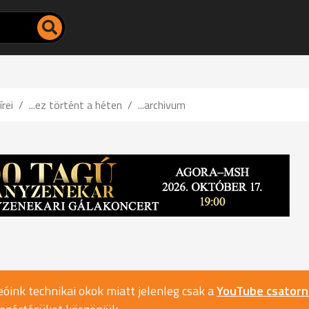
írei
...ez történt a héten
...archivum
óink technikai okok miatt jelenleg csak a
YouTube csator