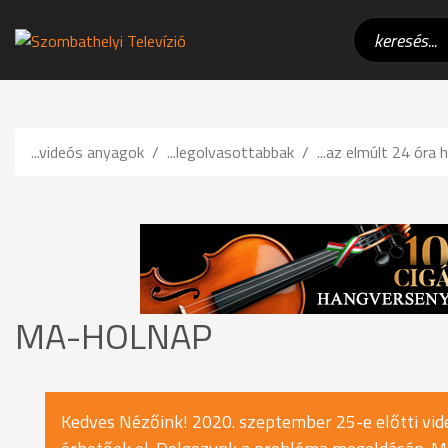
...videós anyagok
...legolvasottabbak
...az elmúlt 24 óra h
MA-HOLNAP
Kedves Nézőink! 2020. szeptember 25-e előtti vide