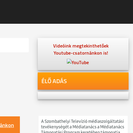
Videóink megtekinthetőek
Youtube-csatornánkon is!
ÉLŐ ADÁS
nánkon