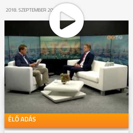
2018. SZEPTEMBER 20., 14:17
MEGOSZTÁS
Videóink megtekinthetőek
Youtube-csatornánkon is!
ÉLŐ ADÁS