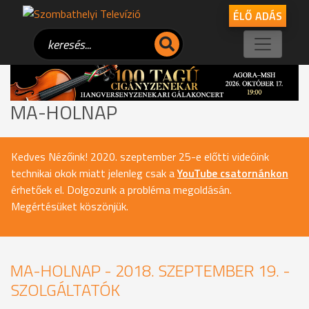
ÉLŐ ADÁS
MA-HOLNAP
Kedves Nézőink! 2020. szeptember 25-e előtti videóink
technikai okok miatt jelenleg csak a
YouTube csatornánkon
érhetőek el. Dolgozunk a probléma megoldásán.
Megértésüket köszönjük.
MA-HOLNAP - 2018. SZEPTEMBER 19. -
SZOLGÁLTATÓK