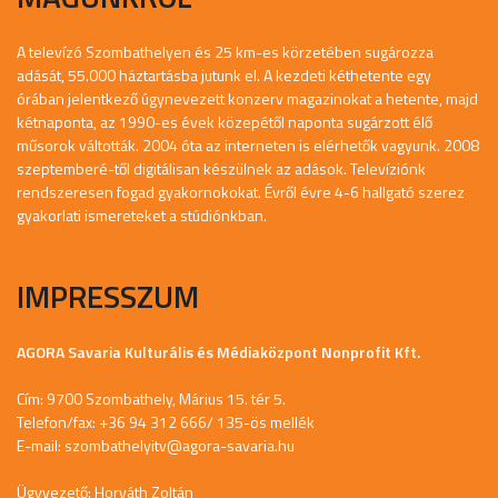
A televízó Szombathelyen és 25 km-es körzetében sugározza
adását, 55.000 háztartásba jutunk el. A kezdeti kéthetente egy
órában jelentkező úgynevezett konzerv magazinokat a hetente, majd
kétnaponta, az 1990-es évek közepétől naponta sugárzott élő
műsorok váltották. 2004 óta az interneten is elérhetők vagyunk. 2008
szeptemberé-től digitálisan készülnek az adások. Televíziónk
rendszeresen fogad gyakornokokat. Évről évre 4-6 hallgató szerez
gyakorlati ismereteket a stúdiónkban.
IMPRESSZUM
AGORA Savaria Kulturális és Médiaközpont Nonprofit Kft.
Cím: 9700 Szombathely, Márius 15. tér 5.
Telefon/fax: +36 94 312 666/ 135-ös mellék
E-mail:
szombathelyitv@agora-savaria.hu
Ügyvezető: Horváth Zoltán