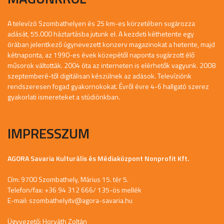
A televízó Szombathelyen és 25 km-es körzetében sugározza
adását, 55.000 háztartásba jutunk el. A kezdeti kéthetente egy
órában jelentkező úgynevezett konzerv magazinokat a hetente, majd
kétnaponta, az 1990-es évek közepétől naponta sugárzott élő
műsorok váltották. 2004 óta az interneten is elérhetők vagyunk. 2008
szeptemberé-től digitálisan készülnek az adások. Televíziónk
rendszeresen fogad gyakornokokat. Évről évre 4-6 hallgató szerez
gyakorlati ismereteket a stúdiónkban.
IMPRESSZUM
AGORA Savaria Kulturális és Médiaközpont Nonprofit Kft.
Cím: 9700 Szombathely, Márius 15. tér 5.
Telefon/fax: +36 94 312 666/ 135-ös mellék
E-mail:
szombathelyitv@agora-savaria.hu
Ügyvezető: Horváth Zoltán