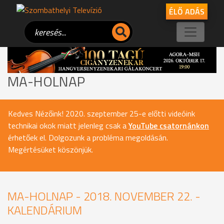
ÉLŐ ADÁS
MA-HOLNAP
Kedves Nézőink! 2020. szeptember 25-e előtti videóink
technikai okok miatt jelenleg csak a
YouTube csatornánkon
érhetőek el. Dolgozunk a probléma megoldásán.
Megértésüket köszönjük.
MA-HOLNAP - 2018. NOVEMBER 22. -
KALENDÁRIUM