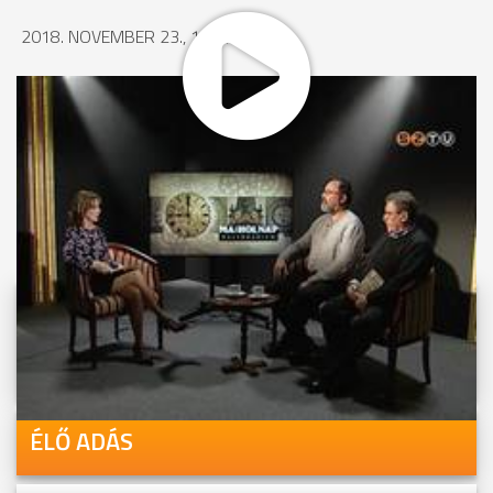
2018. NOVEMBER 23., 13:47
MEGOSZTÁS
Videóink megtekinthetőek
Youtube-csatornánkon is!
ÉLŐ ADÁS