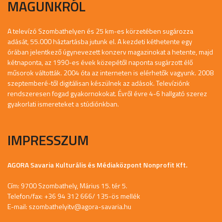
MAGUNKRÓL
A televízó Szombathelyen és 25 km-es körzetében sugározza
adását, 55.000 háztartásba jutunk el. A kezdeti kéthetente egy
órában jelentkező úgynevezett konzerv magazinokat a hetente, majd
kétnaponta, az 1990-es évek közepétől naponta sugárzott élő
műsorok váltották. 2004 óta az interneten is elérhetők vagyunk. 2008
szeptemberé-től digitálisan készülnek az adások. Televíziónk
rendszeresen fogad gyakornokokat. Évről évre 4-6 hallgató szerez
gyakorlati ismereteket a stúdiónkban.
IMPRESSZUM
AGORA Savaria Kulturális és Médiaközpont Nonprofit Kft.
Cím: 9700 Szombathely, Márius 15. tér 5.
Telefon/fax: +36 94 312 666/ 135-ös mellék
E-mail:
szombathelyitv@agora-savaria.hu