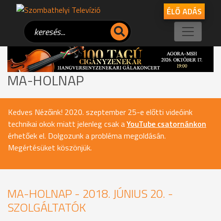
ÉLŐ ADÁS
MA-HOLNAP
Kedves Nézőink! 2020. szeptember 25-e előtti videóink
technikai okok miatt jelenleg csak a
YouTube csatornánkon
érhetőek el. Dolgozunk a probléma megoldásán.
Megértésüket köszönjük.
MA-HOLNAP - 2018. JÚNIUS 20. -
SZOLGÁLTATÓK