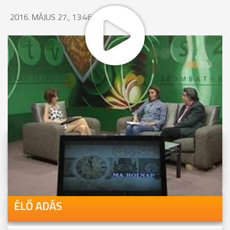
2016. MÁJUS 27., 13:46
MEGOSZTÁS
Videóink megtekinthetőek
Youtube-csatornánkon is!
ÉLŐ ADÁS