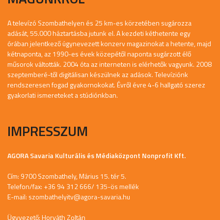
A televízó Szombathelyen és 25 km-es körzetében sugározza
adását, 55.000 háztartásba jutunk el. A kezdeti kéthetente egy
órában jelentkező úgynevezett konzerv magazinokat a hetente, majd
kétnaponta, az 1990-es évek közepétől naponta sugárzott élő
műsorok váltották. 2004 óta az interneten is elérhetők vagyunk. 2008
szeptemberé-től digitálisan készülnek az adások. Televíziónk
rendszeresen fogad gyakornokokat. Évről évre 4-6 hallgató szerez
gyakorlati ismereteket a stúdiónkban.
IMPRESSZUM
AGORA Savaria Kulturális és Médiaközpont Nonprofit Kft.
Cím: 9700 Szombathely, Márius 15. tér 5.
Telefon/fax: +36 94 312 666/ 135-ös mellék
E-mail:
szombathelyitv@agora-savaria.hu
Ügyvezető: Horváth Zoltán