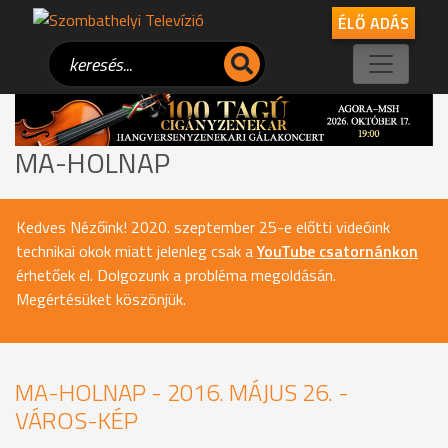
ÉLŐ ADÁS
MA-HOLNAP
Kedves Nézőink! 2020. szeptember 25-e előtti videóink
technikai okok miatt jelenleg csak a
YouTube csatornánkon
érhetőek el. Dolgozunk a probléma megoldásán.
Megértésüket köszönjük.
MA-HOLNAP - 2016. MÁJUS 26. -
VÁROS-KÉP