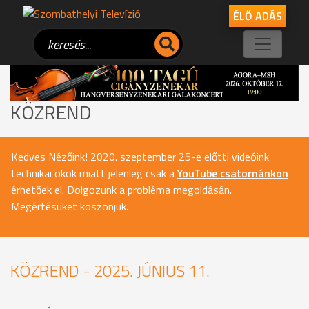
ÉLŐ ADÁS
KÖZREND
Kedves Nézőink! 2020. szeptember 25-e előtti videóink
technikai okok miatt jelenleg csak a
YouTube csatornánkon
érhetőek el. Dolgozunk a probléma megoldásán.
Megértésüket köszönjük.
KÖZREND - 2025. JÚNIUS 11.