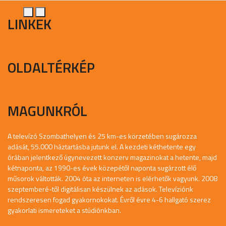
LINKEK
OLDALTÉRKÉP
MAGUNKRÓL
A televízó Szombathelyen és 25 km-es körzetében sugározza
adását, 55.000 háztartásba jutunk el. A kezdeti kéthetente egy
órában jelentkező úgynevezett konzerv magazinokat a hetente, majd
kétnaponta, az 1990-es évek közepétől naponta sugárzott élő
műsorok váltották. 2004 óta az interneten is elérhetők vagyunk. 2008
szeptemberé-től digitálisan készülnek az adások. Televíziónk
rendszeresen fogad gyakornokokat. Évről évre 4-6 hallgató szerez
gyakorlati ismereteket a stúdiónkban.