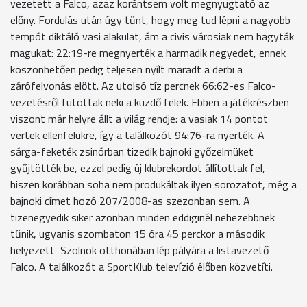
vezetett a Falco, azaz korántsem volt megnyugtató az
előny. Fordulás után úgy tűnt, hogy meg tud lépni a nagyobb
tempót diktáló vasi alakulat, ám a civis városiak nem hagyták
magukat: 22:19-re megnyerték a harmadik negyedet, ennek
köszönhetően pedig teljesen nyílt maradt a derbi a
zárófelvonás előtt. Az utolsó tíz percnek 66:62-es Falco-
vezetésről futottak neki a küzdő felek. Ebben a játékrészben
viszont már helyre állt a világ rendje: a vasiak 14 pontot
vertek ellenfelükre, így a találkozót 94:76-ra nyerték. A
sárga-feketék zsinórban tizedik bajnoki győzelmüket
gyűjtötték be, ezzel pedig új klubrekordot állítottak fel,
hiszen korábban soha nem produkáltak ilyen sorozatot, még a
bajnoki címet hozó 207/2008-as szezonban sem. A
tizenegyedik siker azonban minden eddiginél nehezebbnek
tűnik, ugyanis szombaton 15 óra 45 perckor a második
helyezett Szolnok otthonában lép pályára a listavezető
Falco. A találkozót a SportKlub televízió élőben közvetíti.