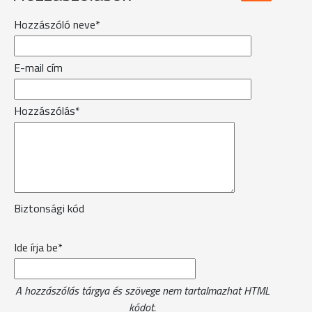
Hozzászóló neve*
E-mail cím
Hozzászólás*
Biztonsági kód
Ide írja be*
A hozzászólás tárgya és szövege nem tartalmazhat HTML
kódot.