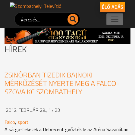
ÉLŐ ADÁS
HÍREK
ZSINÓRBAN TIZEDIK BAJNOKI
MÉRKŐZÉSÉT NYERTE MEG A FALCO-
SZOVA KC SZOMBATHELY
2012. FEBRUÁR 29., 17:23
Falco
,
sport
A sárga-feketék a Debrecent győzték le az Aréna Savariában