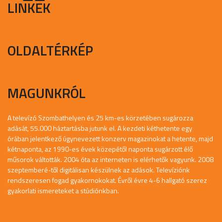
LINKEK
OLDALTÉRKÉP
MAGUNKRÓL
A televízó Szombathelyen és 25 km-es körzetében sugározza
adását, 55.000 háztartásba jutunk el. A kezdeti kéthetente egy
órában jelentkező úgynevezett konzerv magazinokat a hetente, majd
kétnaponta, az 1990-es évek közepétől naponta sugárzott élő
műsorok váltották. 2004 óta az interneten is elérhetők vagyunk. 2008
szeptemberé-től digitálisan készülnek az adások. Televíziónk
rendszeresen fogad gyakornokokat. Évről évre 4-6 hallgató szerez
gyakorlati ismereteket a stúdiónkban.