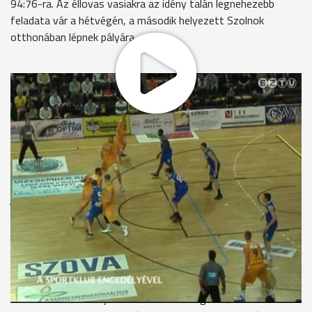
94:76-ra. Az éllovas vasiakra az idény talán legnehezebb
feladata vár a hétvégén, a második helyezett Szolnok
otthonában lépnek pályára.
A kötelező győzelem elvárásával lépett pályára az NB I-es
kosárlabda pontvadászat listavezetője, a Falco az utolsó
előtti helyen álló Debrecen ellen az Aréna Savariában. A sárga-
feketék győzelmi esélyeit növelte az a tény, hogy Chad
Timberlake teljesen felépült sérüléséből, így csak a térdével
bajlódó Simon Lászlót volt kénytelen nélkülözni Bencze
Tamás vezetőedző. Ennek ellenére a hajdúságiak kezdték
jobban a derbit és Szabó Miklós találataira alapozva rendre
pár ponttal vezettek. A nyitónegyed utolsó pillanataiban
azonban Will Tamás dobott egy triplát, így a Falco
vonulhatott előnnyel az első kis szünetre. A játék képe a
második etapban sem változott: a szombathelyiek nem igen
találták a ritmust, a hősiesen küzdő debreceniek így ott
loholtak a hazaiak nyomában. A félidő végén 47:40-re