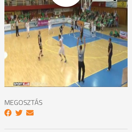
pontvadászat ötödik játéknapján Pécsett. Ennek ellenére a
találkozót a hazaiak nyitották jóval magabiztosabban: az első
negyed végén hét, míg a félidő zárásakor már 9 ponttal jártak
előrébb. A harmadik 10 percben aztán elkapta a ritmust a
Falco és ennek köszönhetően a 32. percben már a sárga-
feketék vezettek 64:63-ra. A hajrá viszont már a pécsiek
szája íze szerint alakult, akik 95:86-ra nyerték meg a
mérkőzést. A szombathelyiek továbbra is nyeretlenek a
szezonban és az utolsó előtti helyen állnak. A vasiak
legközelebb pénteken este negyed hétkor lépnek pályára,
amikor is az Alba Fehérvár együttesét fogadják az Aréna
Savariában.
MEGOSZTÁS