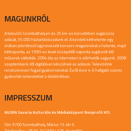
MAGUNKRÓL
A televízó Szombathelyen és 25 km-es körzetében sugározza
adását, 55.000 háztartásba jutunk el. A kezdeti kéthetente egy
órában jelentkező úgynevezett konzerv magazinokat a hetente, majd
kétnaponta, az 1990-es évek közepétől naponta sugárzott élő
műsorok váltották. 2004 óta az interneten is elérhetők vagyunk. 2008
szeptemberé-től digitálisan készülnek az adások. Televíziónk
rendszeresen fogad gyakornokokat. Évről évre 4-6 hallgató szerez
gyakorlati ismereteket a stúdiónkban.
IMPRESSZUM
AGORA Savaria Kulturális és Médiaközpont Nonprofit Kft.
Cím: 9700 Szombathely, Márius 15. tér 5.
Telefon/fax: +36 94 312 666/ 135-ös mellék