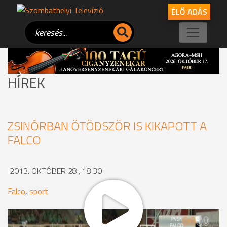
ÉLŐ ADÁS
HÍREK
ZSINÓRBAN ÖTÖDSZÖR IS KIKAPOTT A
FALCO
2013. OKTÓBER 28., 18:30
Falco
,
sport
Első győzelmére készült a Falco-Trend Optika KC csapata a