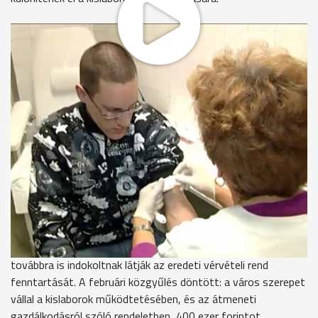
Mint arról korábban már beszámoltunk, a Markusovszky
Kórház takarékosságra hivatkozva a napi vérvételek számát
heti kettőre csökkentette a Rumi és Jáki úti rendelőkben,
emiatt hatalmas volt a tömeg, és megnőtt a várakozási idő.
Három hete még rengetegen zsúfolódtak ösze a váróban, a
tömeg és a hosszú várakozás a betegeket is zavarta.
Korábban minden reggel, január 1-jétől azonban már csak heti
kétszer fogadták a betegeket vérvételre. A tarthatatlan
állapot miatt a háziorvosok és a betegek is tiltakoztak.
Az Egészségügyi Bizottság tárgyalta a problémát.
Megállapították, hogy a Markusovszky Kórház felrúgta az
1996-ban kötött megállapodást, ami elfogadhatatlan, és
továbbra is indokoltnak látják az eredeti vérvételi rend
fenntartását. A februári közgyűlés döntött: a város szerepet
vállal a kislaborok működtetésében, és az átmeneti
gazdálkodásról szóló rendeletben 400 ezer forintot