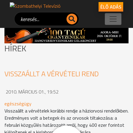
ÉLŐ ADÁS
HÍREK
VISSZAÁLLT A VÉRVÉTELI REND
2010. MÁRCIUS 01., 19:52
egészségügy
Visszaállt a vérvételek korábbi rendje a háziorvosi rendelőkben.
Eredményes volt a betegek és az orvosok tiltakozása: a
februári közgyűlés határozott arról, hogy 400 ezer forintot
különítenek el a kislaborok finanszírozására.