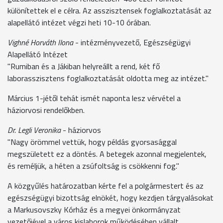
különítettek el e célra. Az asszisztensek foglalkoztatását az
alapellátó intézet végzi heti 10-10 órában.
Vighné Horváth Ilona
- intézményvezető, Egészségügyi
Alapellátó Intézet
"Rumiban és a Jákiban helyreállt a rend, két fő
laborasszisztens foglalkoztatását oldotta meg az intézet."
Március 1-jétől tehát ismét naponta lesz vérvétel a
háziorvosi rendelőkben.
Dr. Legli Veronika
- háziorvos
"Nagy örömmel vettük, hogy példás gyorsasággal
megszületett ez a döntés. A betegek azonnal megjelentek,
és reméljük, a héten a zsúfoltság is csökkenni fog."
A közgyűlés határozatban kérte fel a polgármestert és az
egészségügyi bizottság elnökét, hogy kezdjen tárgyalásokat
a Markusovszky Kórház és a megyei önkormányzat
vezetőjével a város kislaborok működésében vállalt