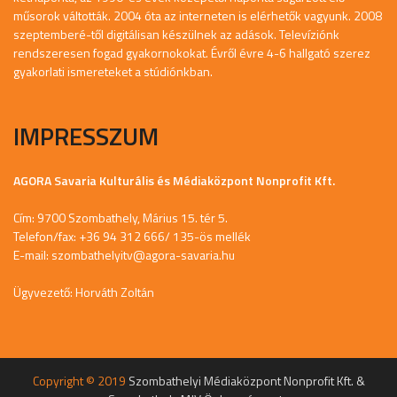
műsorok váltották. 2004 óta az interneten is elérhetők vagyunk. 2008
szeptemberé-től digitálisan készülnek az adások. Televíziónk
rendszeresen fogad gyakornokokat. Évről évre 4-6 hallgató szerez
gyakorlati ismereteket a stúdiónkban.
IMPRESSZUM
AGORA Savaria Kulturális és Médiaközpont Nonprofit Kft.
Cím: 9700 Szombathely, Márius 15. tér 5.
Telefon/fax: +36 94 312 666/ 135-ös mellék
E-mail:
szombathelyitv@agora-savaria.hu
Ügyvezető: Horváth Zoltán
Copyright © 2019
Szombathelyi Médiaközpont Nonprofit Kft. &