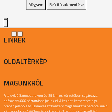
Mégsem
Beállítások mentése
LINKEK
OLDALTÉRKÉP
MAGUNKRÓL
A televízó Szombathelyen és 25 km-es körzetében sugározza
adását, 55.000 háztartásba jutunk el. A kezdeti kéthetente egy
órában jelentkező úgynevezett konzerv magazinokat a hetente, majd
kétnaponta, az 1990-es évek közepétől naponta sugárzott élő