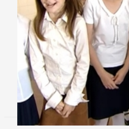
Kovács Péterné
- igazgató, Derkovits Gyula Általáno
"40 kitűnő tanulónk van idén, ez a tanulóink 10 szá
Ma ballagtak el a nyolcadikosok, három osztályban
végzőseinek 18 százaléka gimnáziumban, közel fel
a tanév, összesen 900-an ballagnak el. Ősszel 760
MEGOSZTÁS