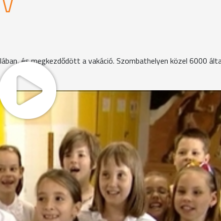
ÉV
olában, és megkezdődött a vakáció. Szombathelyen közel 6000 ált
si nap, délelőtt elballagtak a nyolcadikosok. A következő t
ámmal.
skolásokat. A vakáció felirat már a táblára is felkerült, és a
émát választották. Sokan valamilyen táborban töltik a nyár
kozással teltek: osztálykirándulásokat, gyermeknapot sze
előre itt sorakoznak a tanári szoba asztalán, a diákok a ho