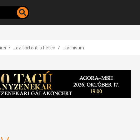
írei
...ez történt a héten
...archivum