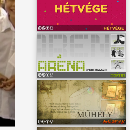
gának."
ezárult