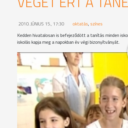
VÉGET ÉRT A TAN
2010. JÚNIUS 15., 17:30
oktatás
,
színes
Kedden hivatalosan is befejeződött a tanítás minden isk
iskolás kapja meg a napokban év végi bizonyítványát.
A Derkovits iskolában kedden volt az utolsó tanítá
itt három első osztályt indítanak, maximális létsz
Vakáció! Ez az, ami hetek óta izgalomban tartja az i
napokban lezárult rajzpályázaton is sokan ezt a t
részét, és többen utaznak nyaralni is.
Az utolsó napok már nem tanulással, inkább szóra
az iskolában. A bizonyítványokat már megírták, egy
tanévzárón vehetik majd át őket.