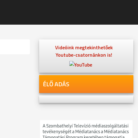
Videóink megtekinthetőek
Youtube-csatornánkon is!
ÉLŐ ADÁS