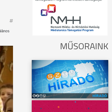
alános
MŰSORAINK
anévben
 egy
rveztek
lnapi