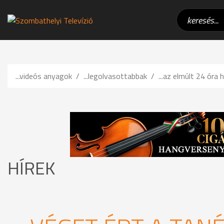
...videós anyagok
...legolvasottabbak
...az elmúlt 24 óra h
HÍREK