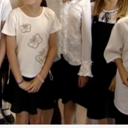
s Iskola
zaléka. Az átlagunk megfelel az elmúlt évek 4,2 körüli átla
 összesen 62-en öltöttek magukra tarisznyát. A Derkovits
e pedig szakközépiskolában tanul tovább. Ma mindenhol l
 kiselsős ül iskolapadba Szombathelyen.